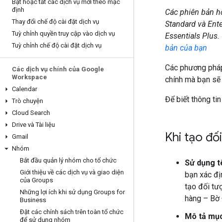
Bật hoặc tắt các dịch vụ mới theo mặc
định
Các phiên bản hỗ 
Thay đổi chế độ cài đặt dịch vụ
Standard và Ente
Tuỳ chỉnh quyền truy cập vào dịch vụ
Essentials Plus.
Tuỳ chỉnh chế độ cài đặt dịch vụ
bản của bạn
Các phương pháp
Các dịch vụ chính của Google
Workspace
chính mà bạn sẽ 
Calendar
Để biết thông ti
Trò chuyện
Cloud Search
Drive và Tài liệu
Khi tạo đố
Gmail
Nhóm
Bắt đầu quản lý nhóm cho tổ chức
Sử dụng t
Giới thiệu về các dịch vụ và giao diện
bạn xác đ
của Groups
tạo đối tư
Những lợi ích khi sử dụng Groups for
hàng – Bờ 
Business
Đặt các chính sách trên toàn tổ chức
Mô tả mục
để sử dụng nhóm