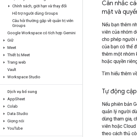
Cân nhắc cá
Chính sách
,
giới hạn và thay đổi
mật và quyền
Hỗ trợ người dùng Groups
Câu hỏi thường gặp về quản trị viên
Nếu bạn thêm nhó
Groups
viên của nhóm do
Google Workspace có tích hợp Gemini
cho phép người 
Giữ
của bạn có thể đ
Meet
thêm một nhóm k
Thiết bị Meet
hoặc quyền riêng
Trang web
Vault
Tìm hiểu thêm v
Workspace Studio
Tự động cập
Dịch vụ bổ sung
App
Sheet
Nếu phiên bản G
Colab
quản lý người dù
Data Studio
dùng tham gia, c
Giọng nói
viên hoặc Cloud 
You
Tube
theo cách thủ c