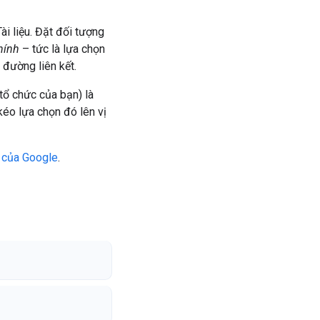
ài liệu. Đặt đối tượng
hính
– tức là lựa chọn
 đường liên kết.
tổ chức của bạn) là
kéo lựa chọn đó lên vị
ụ của Google
.