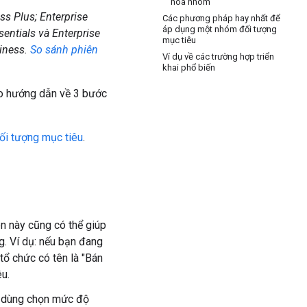
hoá nhóm
ess Plus; Enterprise
Các phương pháp hay nhất để
áp dụng một nhóm đối tượng
sentials và Enterprise
mục tiêu
siness.
So sánh phiên
Ví dụ về các trường hợp triển
khai phổ biến
ho hướng dẫn về 3 bước
đối tượng mục tiêu
.
n này cũng có thể giúp
. Ví dụ: nếu bạn đang
ổ chức có tên là "Bán
u.
i dùng chọn mức độ