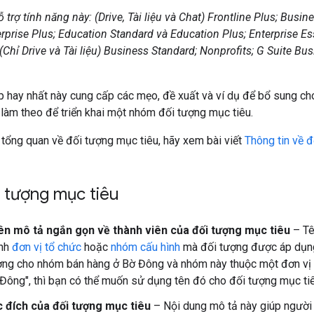
trợ tính năng này: (Drive, Tài liệu và Chat) Frontline Plus; Busin
rprise Plus; Education Standard và Education Plus; Enterprise Es
 (Chỉ Drive và Tài liệu) Business Standard; Nonprofits; G Suite Bu
 hay nhất này cung cấp các mẹo, đề xuất và ví dụ để bổ sung c
làm theo để triển khai một nhóm đối tượng mục tiêu.
n tổng quan về đối tượng mục tiêu, hãy xem bài viết
Thông tin về 
i tượng mục tiêu
ên mô tả ngắn gọn về thành viên của đối tượng mục tiêu
– Tê
ịnh
đơn vị tổ chức
hoặc
nhóm cấu hình
mà đối tượng được áp dụng
ợng cho nhóm bán hàng ở Bờ Đông và nhóm này thuộc một đơn vị t
Đông", thì bạn có thể muốn sử dụng tên đó cho đối tượng mục tiê
 đích của đối tượng mục tiêu
– Nội dung mô tả này giúp ngườ