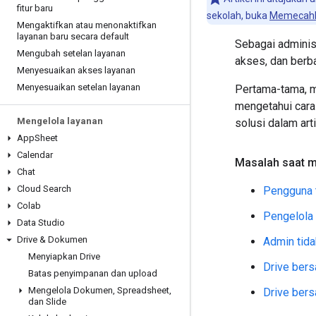
fitur baru
sekolah, buka
Memecahka
Mengaktifkan atau menonaktifkan
layanan baru secara default
Sebagai adminis
Mengubah setelan layanan
akses, dan berb
Menyesuaikan akses layanan
Menyesuaikan setelan layanan
Pertama-tama, 
mengetahui cara
Mengelola layanan
solusi dalam artik
App
Sheet
Calendar
Masalah saat m
Chat
Cloud Search
Pengguna 
Colab
Pengelola 
Data Studio
Drive & Dokumen
Admin tida
Menyiapkan Drive
Drive bers
Batas penyimpanan dan upload
Mengelola Dokumen
,
Spreadsheet
,
Drive bers
dan Slide