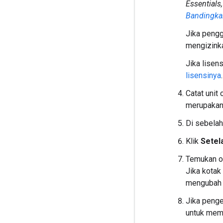
Essentials,
Bandingka
Jika pengg
mengizink
Jika lisen
lisensinya
Catat unit
merupakan
Di sebelah 
Klik
Setel
Temukan 
Jika kotak
mengubah 
Jika penge
untuk memb