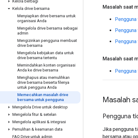
Kelola berbagi
Masalah saat me
Kelola drive bersama
Menyiapkan drive bersama untuk
Pengguna t
organisasi Anda
Mengelola drive bersama sebagai
Pengguna t
admin
Mengizinkan pengguna membuat
Pengguna 
drive bersama
Mengelola kebijakan data untuk
drive bersama tertentu
Masalah saat m
Memindahkan konten organisasi
Anda ke drive bersama
Pengguna 
Menghapus atau memulihkan
drive bersama beserta filenya
untuk pengguna Anda
Memecahkan masalah drive
Masalah s
bersama untuk pengguna
Mengelola Drive untuk desktop
Mengelola fitur & setelan
Pengguna ti
Mengelola aplikasi & integrasi
Jika pengguna t
Pemulihan & keamanan data
bersama atau ops
FAQ Drive untuk admin