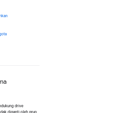
ahkan
gota
ama
ndukung drive
dak diganti oleh grup