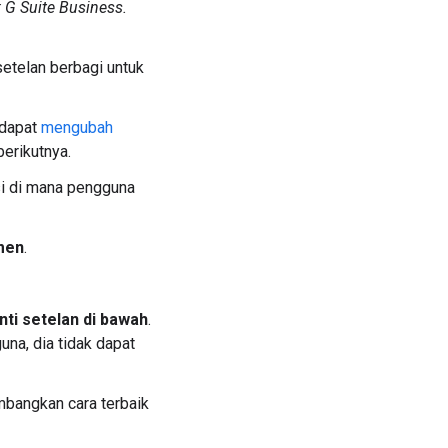
; G Suite Business.
setelan berbagi untuk
 dapat
mengubah
berikutnya.
si di mana pengguna
men
.
ti setelan di bawah
.
una, dia tidak dapat
mbangkan cara terbaik