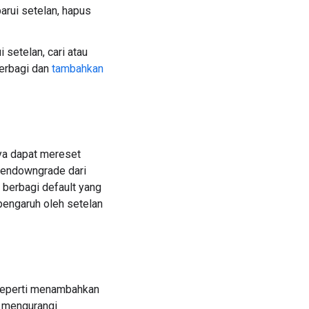
arui setelan, hapus
 setelan, cari atau
berbagi dan
tambahkan
nya dapat mereset
 mendowngrade dari
 berbagi default yang
rpengaruh oleh setelan
 seperti menambahkan
t mengurangi