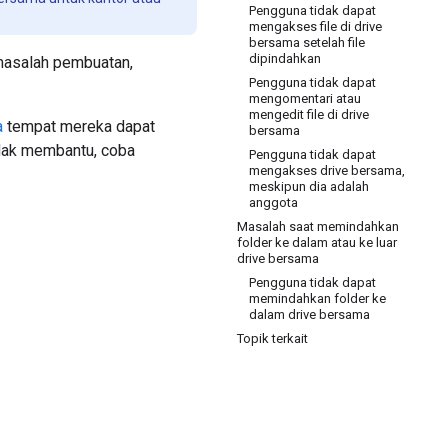
Pengguna tidak dapat
mengakses file di drive
bersama setelah file
dipindahkan
masalah pembuatan,
Pengguna tidak dapat
mengomentari atau
mengedit file di drive
a
tempat mereka dapat
bersama
idak membantu, coba
Pengguna tidak dapat
mengakses drive bersama,
meskipun dia adalah
anggota
Masalah saat memindahkan
folder ke dalam atau ke luar
drive bersama
Pengguna tidak dapat
memindahkan folder ke
dalam drive bersama
Topik terkait