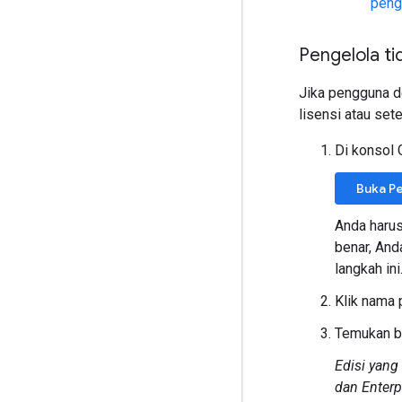
peng
Pengelola t
Jika pengguna d
lisensi atau se
Di konsol
Buka P
Anda haru
benar, And
langkah ini
Klik nama 
Temukan b
Edisi yang
dan Enterp