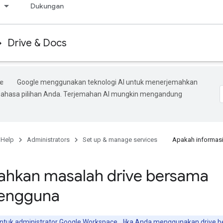
s
Dukungan
Drive & Docs
Google menggunakan teknologi AI untuk menerjemahkan
bahasa pilihan Anda. Terjemahan AI mungkin mengandung
 Help
Administrators
Set up & manage services
Apakah informasi
hkan masalah drive bersama
pengguna
n untuk administrator Google Workspace. Jika Anda menggunakan drive 