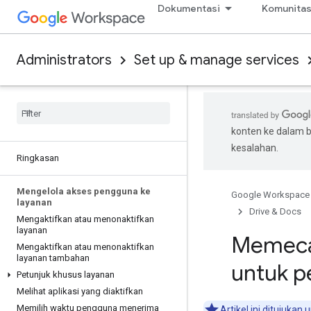
Dokumentasi
Komunita
Administrators
Set up & manage services
konten ke dalam 
kesalahan.
Ringkasan
Mengelola akses pengguna ke
Google Workspace
layanan
Drive & Docs
Mengaktifkan atau menonaktifkan
layanan
Memeca
Mengaktifkan atau menonaktifkan
layanan tambahan
untuk 
Petunjuk khusus layanan
Melihat aplikasi yang diaktifkan
Memilih waktu pengguna menerima
Artikel ini ditujuka