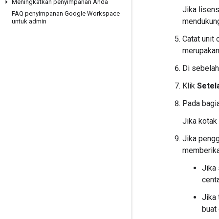
Meningkatkan penyimpanan Anda
Jika lisen
FAQ penyimpanan Google Workspace
mendukung 
untuk admin
Catat unit
merupakan
Di sebelah 
Klik
Setel
Pada bagi
Jika kotak
Jika pengg
memberika
Jika
centa
Jika
buat