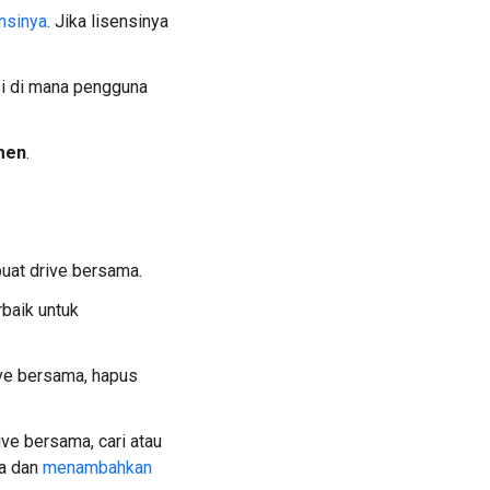
nsinya
. Jika lisensinya
si di mana pengguna
men
.
buat drive bersama.
baik untuk
ive bersama, hapus
ve bersama, cari atau
ma dan
menambahkan