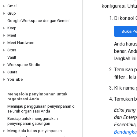
konfigurasi. Unt
Gmail
Grup
Di konsol
Google Workspace dengan Gemini
Keep
Buka P
Meet
Meet Hardware
Anda haru
Situs
benar, And
Vault
langkah ini
Workspace Studio
Temukan pe
Suara
filter
, lal
You
Tube
Klik nama 
Mengelola penyimpanan untuk
Temukan b
organisasi Anda
Meninjau penggunaan penyimpanan di
Edisi yang
seluruh organisasi Anda
dan Enterp
Bersiap untuk menggunakan
penyimpanan gabungan
Essentials,
Mengelola batas penyimpanan
Bandingka