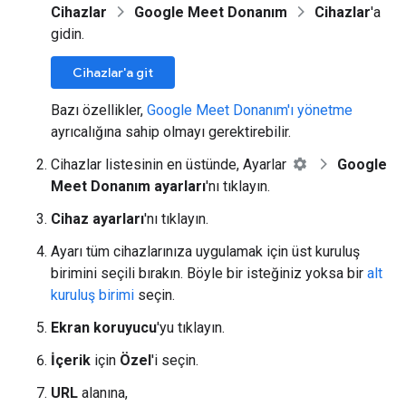
Cihazlar
Google Meet Donanım
Cihazlar
'a
gidin.
Cihazlar'a git
Bazı özellikler,
Google Meet Donanım'ı yönetme
ayrıcalığına sahip olmayı gerektirebilir.
Cihazlar listesinin en üstünde, Ayarlar
Google
Meet Donanım ayarları
'nı tıklayın.
Cihaz ayarları
'nı tıklayın.
Ayarı tüm cihazlarınıza uygulamak için üst kuruluş
birimini seçili bırakın. Böyle bir isteğiniz yoksa bir
alt
kuruluş birimi
seçin.
Ekran koruyucu
'yu tıklayın.
İçerik
için
Özel
'i seçin.
URL
alanına,