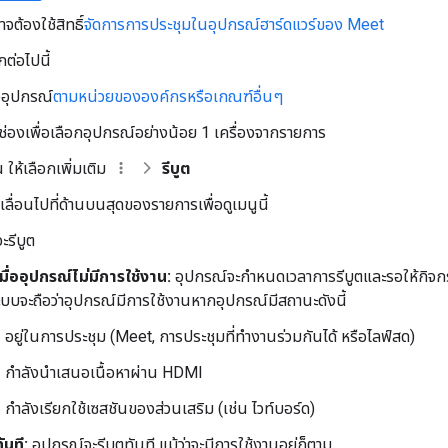
จต้องใช้สิทธิ์
จัดการการประชุมในอุปกรณ์ฮาร์ดแวร์ของ Meet
กต่อไปนี้
อุปกรณ์
ตามหน่วยขององค์กรหรือเกณฑ์อื่นๆ
ช่องเพื่อเลือกอุปกรณ์อย่างน้อย 1 เครื่องจากรายการ
 ให้เลือกเพิ่มเติม
รีบูต
ลื่อนไปที่ด้านบนสุดของรายการเพื่อดูเมนูนี้
จะรีบูต
เมื่ออุปกรณ์ไม่มีการใช้งาน:
อุปกรณ์จะกำหนดเวลาการรีบูตและรอให้กิจกร
บบจะถือว่าอุปกรณ์มีการใช้งานหากอุปกรณ์มีสถานะดังนี้
อยู่ในการประชุม (Meet, การประชุมที่ทำงานร่วมกันได้ หรือไลฟ์สด)
กำลังนำเสนอเนื้อหาผ่าน HDMI
กำลังเรียกใช้เซสชันของส่วนเสริม (เช่น ไวท์บอร์ด)
ันที:
อุปกรณ์จะรีบูตทันที แม้ว่าจะมีการใช้งานอยู่ก็ตาม