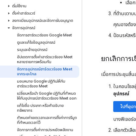
เลือก
เริ่มใช้งาน
ที่ด้านขวาบน
ตั้งค่าฮาร์ดแวร์
ลงทะเบียนอุปกรณ์และจัดการใบอนุญาต
คุณอาจต้องเ
จัดการอุปกรณ์
ป้อนรหัสหรื
จัดการฮาร์ดแวร์ของ Google Meet
ดูและแก้ไขข้อมูลอุปกรณ์
ระบุและย้ายอุปกรณ์
ยกเลิกการเ
อัปเดตการตั้งค่าฮาร์ดแวร์ของ Meet
หลายรายการพร้อมกัน
จัดการอุปกรณ์ฮาร์ดแวร์ของ Meet
เมื่อการประชุมสิ้
จากระยะไกล
มอบหมาย Google ปฏิทินให้กับ
ในคอนโซลผู
ฮาร์ดแวร์ของ Meet
อุปกรณ์
เปลี่ยนหรือนำ Google ปฏิทินที่กำหนด
ให้กับอุปกรณ์ฮาร์ดแวร์ของ Meet ออก
แก้ไขชื่อ ประเภท หรือคำอธิบาย
ไปที่อุป
ทรัพยากร
กำหนดค่าเขตเวลาและการตั้งค่าการรีบูต
บางฟีเจอร์อา
ที่กำหนดเวลาไว้
เลือกตัวเลือ
จัดการการตั้งค่าการประหยัดพลังงาน