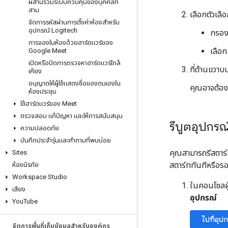
ผสานรวมระบบควบคุมของบุคคลที่
สาม
เลือกตัวเลือ
จัดการรหัสผ่านการตั้งค่าห้องสำหรับ
อุปกรณ์ Logitech
กรอง
การจองในห้องด้วยฮาร์ดแวร์ของ
เลือก
Google Meet
เปิดหรือปิดการตรวจหาฮาร์ดแวร์ใกล้
ที่ด้านขวาบน
เคียง
อนุญาตให้ผู้ใช้แสดงชื่อของตนเองใน
คุณอาจต้องเ
ห้องประชุม
ใช้ฮาร์ดแวร์ของ Meet
ตรวจสอบ แก้ปัญหา และให้การสนับสนุน
รีบูตอุปกรณ
ความปลอดภัย
บันทึกประจำรุ่นและคำถามที่พบบ่อย
คุณสามารถรีสตาร์
Sites
สตาร์ททันทีหรือร
ห้องนิรภัย
Workspace Studio
ในคอนโซลผู
เสียง
อุปกรณ์
You
Tube
ไปที่อุป
จัดการพื้นที่เก็บข้อมูลสำหรับองค์กร