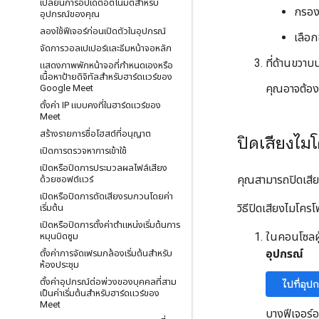
เปลี่ยนการอัปเดตอัตโนมัติสำหรับ
กรอง
อุปกรณ์ของคุณ
ลองใช้ฟีเจอร์ก่อนเปิดตัวในอุปกรณ์
เลือก
จัดการวอลเปเปอร์และธีมหน้าจอหลัก
ที่ด้านขวาบน
แสดงภาพพักหน้าจอที่กำหนดเองหรือ
เนื้อหาป้ายดิจิทัลสำหรับฮาร์ดแวร์ของ
คุณอาจต้องเ
Google Meet
ตั้งค่า IP แบบคงที่ในฮาร์ดแวร์ของ
Meet
สร้างรายการชื่อโฮสต์ที่อนุญาต
ปิดเสียงไม
เปิดการตรวจหาการเข้าใช้
เปิดหรือปิดการประมวลผลไฟล์เสียง
คุณสามารถปิดเสียง
ด้วยซอฟต์แวร์
เปิดหรือปิดการตัดเสียงรบกวนโดยค่า
วิธีปิดเสียงไมโค
เริ่มต้น
เปิดหรือปิดการตั้งค่าตำแหน่งเริ่มต้นการ
ในคอนโซลผู
หมุนบิดซูม
อุปกรณ์
ตั้งค่าการจัดเฟรมกล้องเริ่มต้นสำหรับ
ห้องประชุม
ตั้งค่าอุปกรณ์ต่อพ่วงของบุคคลที่สาม
ไปที่อุป
เป็นค่าเริ่มต้นสำหรับฮาร์ดแวร์ของ
Meet
บางฟีเจอร์อา