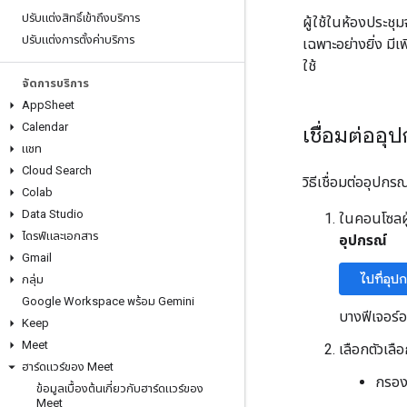
ปรับแต่งสิทธิ์เข้าถึงบริการ
ผู้ใช้ในห้องประช
ปรับแต่งการตั้งค่าบริการ
เฉพาะอย่างยิ่ง มีเ
ใช้
จัดการบริการ
App
Sheet
Calendar
เชื่อมต่ออุ
แชท
Cloud Search
วิธีเชื่อมต่ออุปก
Colab
Data Studio
ในคอนโซลผู
ไดรฟ์และเอกสาร
อุปกรณ์
Gmail
ไปที่อุป
กลุ่ม
Google Workspace พร้อม Gemini
บางฟีเจอร์อา
Keep
Meet
เลือกตัวเลือ
ฮาร์ดแวร์ของ Meet
กรอง
ข้อมูลเบื้องต้นเกี่ยวกับฮาร์ดแวร์ของ
Meet