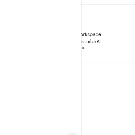
ลองใช้ Google Workspace
เพิ่มประสิทธิภาพการทำงานด้วย AI
โดยไม่มีค่าใช้จ่าย
เอกสารประกอบและการฝึกอบรม
ศูนย์ช่วยเหลือ
คู่มือนักพัฒนาซอฟต์แวร์
ศูนย์การเรียนรู้
ทักษะการใช้ Google