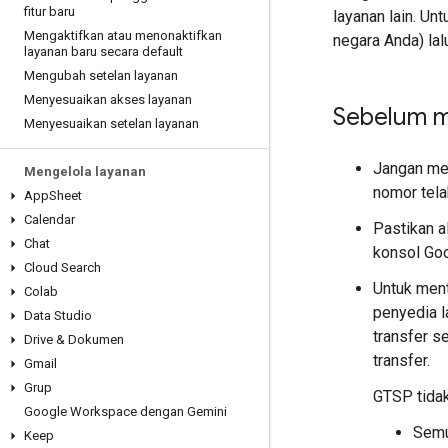
fitur baru
layanan lain. Un
Mengaktifkan atau menonaktifkan
negara Anda) lal
layanan baru secara default
Mengubah setelan layanan
Menyesuaikan akses layanan
Sebelum m
Menyesuaikan setelan layanan
Jangan me
Mengelola layanan
nomor tela
App
Sheet
Calendar
Pastikan a
Chat
konsol Goo
Cloud Search
Untuk ment
Colab
penyedia 
Data Studio
transfer s
Drive & Dokumen
transfer.
Gmail
Grup
GTSP tidak
Google Workspace dengan Gemini
Semu
Keep