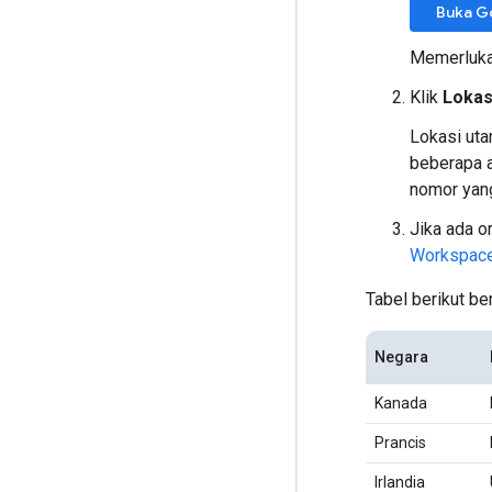
Buka G
Memerluk
Klik
Lokas
Lokasi uta
beberapa a
nomor yang
Jika ada o
Workspac
Tabel berikut be
Negara
Kanada
Prancis
Irlandia