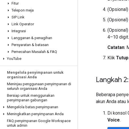
Fitur
(Opsional)
Telepon meja
SIP Link
(Opsional)
Link Operator
(Opsional)
Integrasi
4–10 digit.
Langganan & penagihan
Persyaratan & batasan
Catatan
: 
Pemecahan Masalah & FAQ
Klik
Tutup
You
Tube
Mengelola penyimpanan untuk
organisasi Anda
Langkah 2:
Meninjau penggunaan penyimpanan di
seluruh organisasi Anda
Beberapa penyedi
Bersiap untuk menggunakan
penyimpanan gabungan
akun Anda atau l
Mengelola batas penyimpanan
Di konsol
Meningkatkan penyimpanan Anda
Voice
.
FAQ penyimpanan Google Workspace
untuk admin