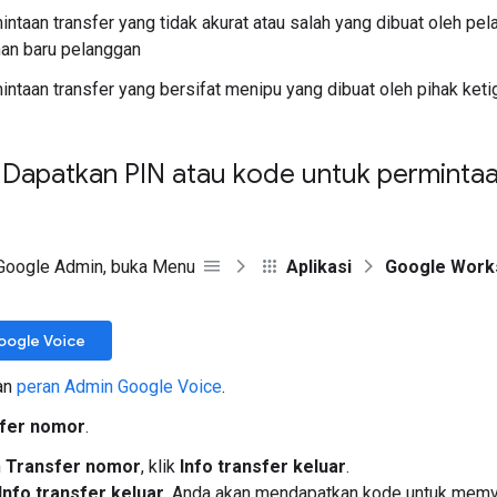
intaan transfer yang tidak akurat atau salah yang dibuat oleh pe
nan baru pelanggan
intaan transfer yang bersifat menipu yang dibuat oleh pihak keti
 Dapatkan PIN atau kode untuk permintaa
 Google Admin, buka Menu
Aplikasi
Google Work
oogle Voice
an
peran Admin Google Voice
.
fer nomor
.
n
Transfer nomor
, klik
Info transfer keluar
.
Info transfer keluar
, Anda akan mendapatkan kode untuk memva