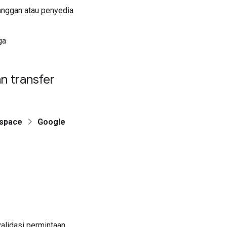
langgan atau penyedia
ga
n transfer
space
Google
lidasi permintaan.