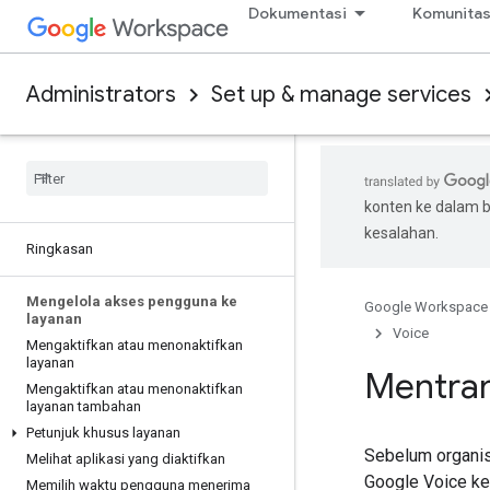
Dokumentasi
Komunita
Administrators
Set up & manage services
konten ke dalam 
kesalahan.
Ringkasan
Mengelola akses pengguna ke
Google Workspace
layanan
Voice
Mengaktifkan atau menonaktifkan
layanan
Mentran
Mengaktifkan atau menonaktifkan
layanan tambahan
Petunjuk khusus layanan
Sebelum organis
Melihat aplikasi yang diaktifkan
Google Voice ke
Memilih waktu pengguna menerima