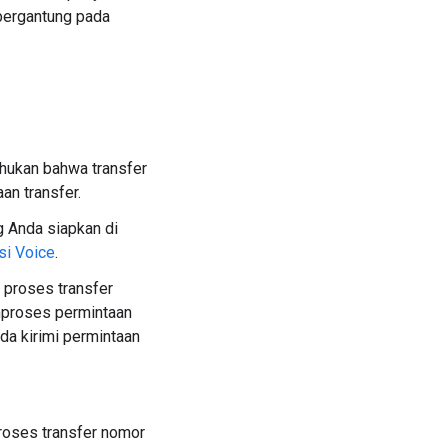
 bergantung pada
hukan bahwa transfer
an transfer.
g Anda siapkan di
i Voice
.
 proses transfer
mproses permintaan
da kirimi permintaan
roses transfer nomor