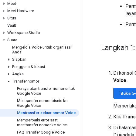
Meet
Perm
Meet Hardware
laya
Situs
Perm
Vault
Workspace Studio
Suara
Langkah 1:
Mengelola Voice untuk organisasi
Anda
Siapkan
Pengguna & lokasi
Di konsol
Angka
Voice
.
Transfer nomor
Persyaratan transfer nomor untuk
Buka G
Google Voice
Mentransfer nomor bisnis ke
Memerluk
Google Voice
Mentransfer keluar nomor Voice
Klik
Trans
Memperbaiki error saat
mentransfer nomor ke Voice
Di halama
FAQ Transfer Google Voice
Di jendela