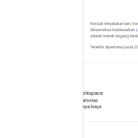
Kecuali dinyatakan lain, k
dilisensikan berdasarkan
L
adalah merek dagang terdaf
Terakhir diperbarui pada 2
Coba Google Workspace
Tingkatkan produktivitas
Anda dengan AI tanpa biaya
Dokumentasi & pelatihan