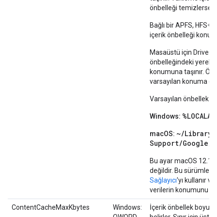
önbelleği temizlerseniz
Bağlı bir APFS, HFS+ 
içerik önbelleği konum
Masaüstü için Drive ye
önbelleğindeki yerel ve
konumuna taşınır. Özel 
varsayılan konuma geri
Varsayılan önbellek k
%LOCALAP
Windows:
~/Library/
macOS:
Support/Google/D
Bu ayar macOS 12.1 ve 
değildir. Bu sürümlerd
Sağlayıcı
'yı kullanır 
verilerin konumunu kon
ContentCacheMaxKbytes
Windows:
İçerik önbellek boyutu 