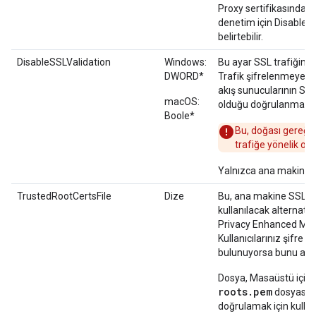
Proxy sertifikasında bi
denetim için DisableC
belirtebilir.
DisableSSLValidation
Windows:
Bu ayar SSL trafiğini d
DWORD*
Trafik şifrelenmeye d
akış sunucularının SSL 
macOS:
olduğu doğrulanmayac
Boole*
Bu, doğası gereği 
trafiğe yönelik ort
Yalnızca ana makine ge
TrustedRootCertsFile
Dize
Bu, ana makine SSL ser
kullanılacak alternatif
Privacy Enhanced Mail
Kullanıcılarınız şifre 
bulunuyorsa bunu ayar
Dosya, Masaüstü için Dr
roots.pem
dosyasının
doğrulamak için kullanı