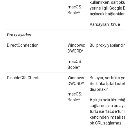
kullanırken, salt okun
macOS:
yerine ilgili Google D
Boole*
açılacak bağlantılar ol
true
Varsayılan:
Proxy ayarları:
DirectConnection
Windows:
Bu, proxy yapılandırmal
DWORD*
macOS:
Boole*
DisableCRLCheck
Windows:
Bu ayar, sertifika yetk
DWORD*
Sertifika İptal Listel
dışı bırakır.
macOS:
Boole*
Açıkça belirtilmediği 
sağlanmışsa bu ayarın
false
türlü ise
'tur. K
kendinden imzalı sertif
bir CRL sağlamaz.