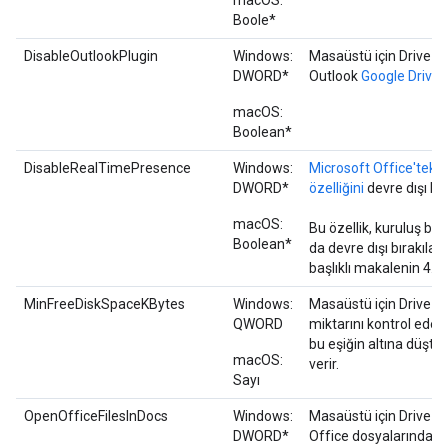
macOS:
Boole*
DisableOutlookPlugin
Windows:
Masaüstü için Drive ile
DWORD*
Outlook
Google Drive e
macOS:
Boolean*
DisableRealTimePresence
Windows:
Microsoft Office'teki 
DWORD*
özelliğini
devre dışı bır
macOS:
Bu özellik, kuruluş bir
Boolean*
da devre dışı bırakılabil
başlıklı makalenin 4. 
MinFreeDiskSpaceKBytes
Windows:
Masaüstü için Drive ön
QWORD
miktarını kontrol eder.
bu eşiğin altına düşt
macOS:
verir.
Sayı
OpenOfficeFilesInDocs
Windows:
Masaüstü için Drive t
DWORD*
Office dosyalarında
P