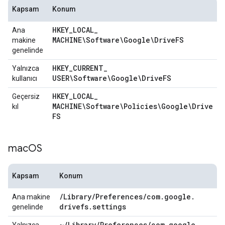
Kapsam
Konum
HKEY
_
LOCAL
_
Ana
MACHINE\Software\Google\Drive
FS
makine
genelinde
HKEY
_
CURRENT
_
Yalnızca
USER\Software\Google\Drive
FS
kullanıcı
HKEY
_
LOCAL
_
Geçersiz
MACHINE\Software\Policies\Google\Drive
kıl
FS
mac
OS
Kapsam
Konum
/
Library
/
Preferences
/
com
.
google
.
Ana makine
drivefs
.
settings
genelinde
~
/
Library
/
Preferences
/
com
.
google
.