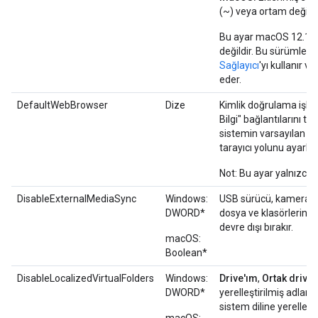
(~) veya ortam değişke
Bu ayar macOS 12.1 ve 
değildir. Bu sürümlerd
Sağlayıcı
'yı kullanır 
eder.
DefaultWebBrowser
Dize
Kimlik doğrulama işle
Bilgi" bağlantılarını tı
sistemin varsayılan tar
tarayıcı yolunu ayarlay
Not: Bu ayar yalnızca W
DisableExternalMediaSync
Windows:
USB sürücü, kamera ve 
DWORD*
dosya ve klasörlerin 
devre dışı bırakır.
macOS:
Boolean*
DisableLocalizedVirtualFolders
Windows:
Drive'ım
,
Ortak drive
'
DWORD*
yerelleştirilmiş adlarını
sistem diline yerelleşt