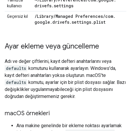
Yalnızca
drivefs
.
settings
kullanıcı
/
Library
/
Managed Preferences
/
com
.
Geçersiz kıl
google
.
drivefs
.
settings
.
plist
Ayar ekleme veya güncelleme
Adı ve değer çiftlerini, kayıt defteri anahtarlarını veya
defaults
komutunu kullanarak ayarlayın. Windows'da,
kayıt defteri anahtarları yoksa oluşturun. macOS'te
defaults
komutu, ayarlar için bir plist dosyası sağlar. Bazı
değişiklikler uygulanmayabileceği için plist dosyasını
doğrudan değiştirmemeniz gerekir.
mac
OS örnekleri
Ana makine genelinde bir ekleme noktası ayarlamak