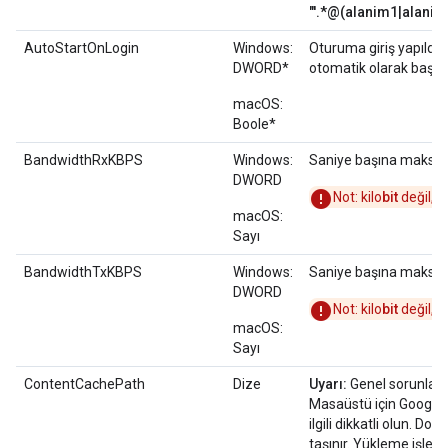
"'.*@(alanim1|alanim
AutoStartOnLogin
Windows:
Oturuma giriş yapıldığ
DWORD*
otomatik olarak başlatı
macOS:
Boole*
BandwidthRxKBPS
Windows:
Saniye başına maksimu
DWORD
Not: kilo
bit
değil, ki
macOS:
Sayı
BandwidthTxKBPS
Windows:
Saniye başına maksimu
DWORD
Not: kilo
bit
değil, ki
macOS:
Sayı
ContentCachePath
Dize
Uyarı:
Genel sorunları
Masaüstü için Google 
ilgili dikkatli olun. 
taşınır. Yükleme işl