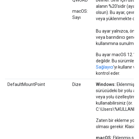
QWORD
belirler. Sınır için üst d
alanın %20'sidir (ayard
macOS:
olsun). Bu ayar, çevrimd
Sayı
veya yüklenmekte olan 
Bu ayar yalnızca, önce
veya barındırıcı geneli
kullanımına sunulmuşt
Bu ayar macOS 12.1 ve 
değildir. Bu sürümlerd
Sağlayıcı
'yı kullanır 
kontrol eder.
DefaultMountPoint
Dize
Windows:
Eklenmiş sü
sürücüdeki bir yolu ay
veya yolu özelleştirme
kullanabilirsiniz (ör.
C:\Users\%KULLANICI
Zaten bir ekleme yolu
olması gerekir. Klasör 
macOS:
Eklenmiş sürü