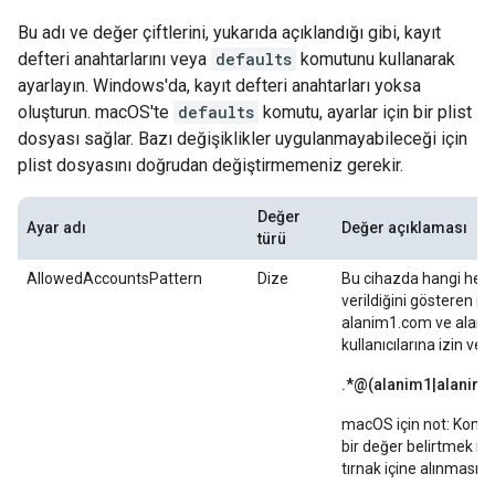
Bu adı ve değer çiftlerini, yukarıda açıklandığı gibi, kayıt
defteri anahtarlarını veya
defaults
komutunu kullanarak
ayarlayın. Windows'da, kayıt defteri anahtarları yoksa
oluşturun. macOS'te
defaults
komutu, ayarlar için bir plist
dosyası sağlar. Bazı değişiklikler uygulanmayabileceği için
plist dosyasını doğrudan değiştirmemeniz gerekir.
Değer
Ayar adı
Değer açıklaması
türü
AllowedAccountsPattern
Dize
Bu cihazda hangi hesa
verildiğini gösteren
no
alanim1.com ve alani
kullanıcılarına izin ver
.*@(alanim1|alanim
macOS için not: Komut
bir değer belirtmek iç
tırnak içine alınması g