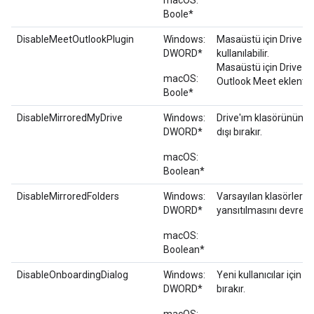
macOS:
Boole*
DisableMeetOutlookPlugin
Windows:
Masaüstü için Drive 3
DWORD*
kullanılabilir.
Masaüstü için Drive ile
macOS:
Outlook Meet eklentisin
Boole*
DisableMirroredMyDrive
Windows:
Drive'ım klasörünün t
DWORD*
dışı bırakır.
macOS:
Boolean*
DisableMirroredFolders
Windows:
Varsayılan klasörlerin 
DWORD*
yansıtılmasını devre dış
macOS:
Boolean*
DisableOnboardingDialog
Windows:
Yeni kullanıcılar için 
DWORD*
bırakır.