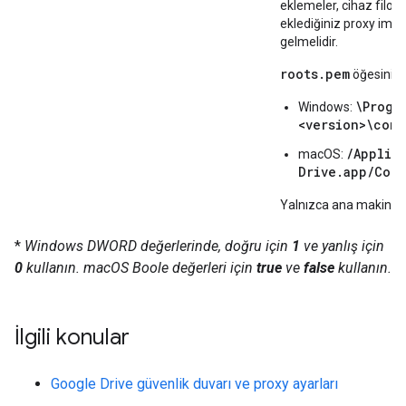
eklemeler, cihaz filon
eklediğiniz proxy imzal
gelmelidir.
roots.pem
öğesini şu
\Progr
Windows:
<version>\conf
/Applic
macOS:
Drive.app/Cont
Yalnızca ana makine ge
*
Windows DWORD değerlerinde, doğru için
1
ve yanlış için
0
kullanın. macOS Boole değerleri için
true
ve
false
kullanın.
İlgili konular
Google Drive güvenlik duvarı ve proxy ayarları