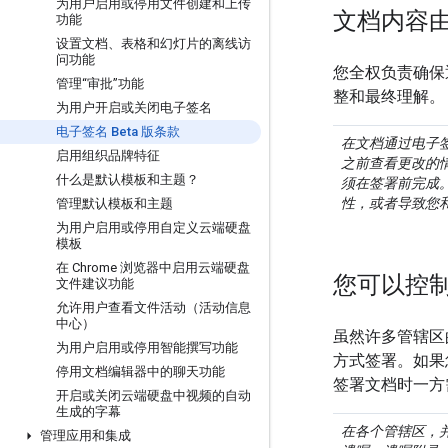
为用户启用或停用文件创建和上传
文档内容
功能
设置文档、表格和幻灯片的离线访
问功能
您全权负责确保
管理“审批”功能
整和最终理解。
为用户开启或关闭电子签名
电子签名 Beta 版条款
在文档通过电子签
启用组织品牌特征
之前查看更改的
什么是默认模板和主题？
须在签署前完成。
性，或者导致您
管理默认模板和主题
为用户启用或停用自定义云端硬盘
模板
在 Chrome 浏览器中启用云端硬盘
您可以控
文件建议功能
允许用户查看文件活动（活动信息
中心）
虽然许多管辖区
为用户启用或停用智能撰写功能
方式签署。如果
停用文档编辑器中的聊天功能
签署文档时一方
开启或关闭云端硬盘中视频的自动
生成的字幕
在各个管辖区，
管理应用和集成