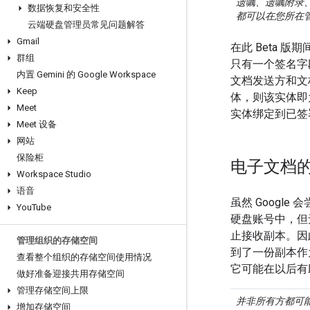
遗嘱、遗嘱附录、
数据恢复和安全性
都可以在您所在
云端硬盘管理员常见问题解答
Gmail
在此 Beta 
群组
只有一个签名字
内置 Gemini 的 Google Workspace
文档发送方和文
Keep
体，则该实体即
Meet
实体绑定到已签
Meet 设备
网站
保险柜
电子文档
Workspace Studio
语音
虽然 Goog
You
Tube
硬盘账号中，但
止接收副本。因
管理组织的存储空间
到了一份副本作
查看整个组织的存储空间使用情况
它可能在以后有
做好准备迎接共用存储空间
管理存储空间上限
并非所有方都可
增加存储空间