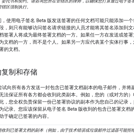
委托书和契约。请咨询您所在管辖区的律师，以确保您打算通过电子签名 B
管辖区强制执行。
版期间，使用电子签名 Beta 版发送签署的任何文档可能只能添加
段，则只有能够访问签名请求链接的人员才能将其签名添加到文
档签署人将成为最终签署文档的一方。如果任一方在发送或签署
为文档的一方，而不是个人。如果另一方应代表某个实体行事，
署的文档。
的复制和存储
le 会尝试向所有各方发送一封包含已签署文档副本的电子邮件，并
无法保证所有各方都会收到此类副本。例如，您的（或对方的）
此，您全权负责保留一份已签署协议的副本作为您自己的记录，
为记录。您应该保留从电子签名 Beta 版收到的包含已签署文
助于确定已签署的内容。
能收到已签署文档的副本（例如，由于技术错误或垃圾邮件过滤器可能拒