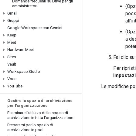
Domande frequenti su Drive per gli
(Opz
amministratori
posso
Gmail
all'i
Gruppi
Google Workspace con Gemini
(Opzi
Keep
a des
Meet
pote
Hardware Meet
Fai clic su
Sites
Vault
Per riprist
Workspace Studio
impostazi
Voce
Le modifiche pos
You
Tube
Gestire lo spazio di archiviazione
per l'organizzazione
Esaminare l'utilizzo dello spazio di
archiviazione in tutta l'organizzazione
Prepararsi per lo spazio di
archiviazione in pool