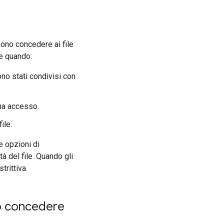
sono concedere ai file
re quando:
no stati condivisi con
ha accesso.
ile.
e opzioni di
à del file. Quando gli
trittiva.
no concedere