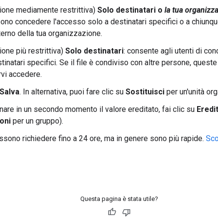
ione mediamente restrittiva)
Solo destinatari o
la tua organizz
no concedere l'accesso solo a destinatari specifici o a chiunque
nterno della tua organizzazione.
one più restrittiva)
Solo destinatari
: consente agli utenti di co
tinatari specifici. Se il file è condiviso con altre persone, quest
rvi accedere.
Salva
. In alternativa, puoi fare clic su
Sostituisci
per un'unità org
inare in un secondo momento il valore ereditato, fai clic su
Eredi
oni
per un gruppo).
sono richiedere fino a 24 ore, ma in genere sono più rapide.
Sco
Questa pagina è stata utile?