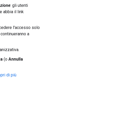
azione
: gli utenti
 abbia il link
ncedere l'accesso solo
e continueranno a
anizzativa.
ta
(o
Annulla
pri di più