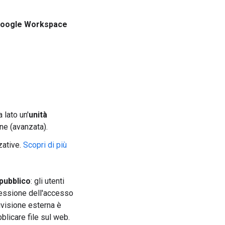
oogle Workspace
 lato un'
unità
ne (avanzata).
zative.
Scopri di più
pubblico
: gli utenti
cessione dell'accesso
ivisione esterna è
bblicare file sul web.