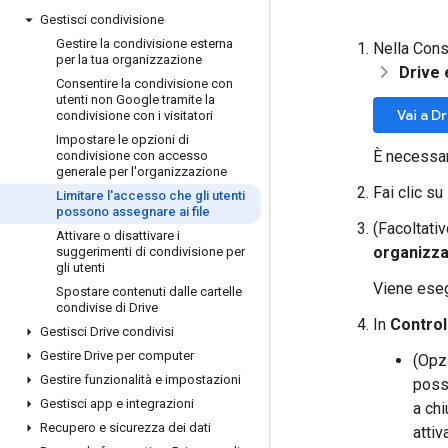
Gestisci condivisione
Gestire la condivisione esterna
Nella Cons
per la tua organizzazione
Drive
Consentire la condivisione con
utenti non Google tramite la
Vai a D
condivisione con i visitatori
Impostare le opzioni di
È necessar
condivisione con accesso
generale per l'organizzazione
Fai clic su
Limitare l'accesso che gli utenti
possono assegnare ai file
(Facoltativ
Attivare o disattivare i
organizza
suggerimenti di condivisione per
gli utenti
Viene eseg
Spostare contenuti dalle cartelle
condivise di Drive
In
Control
Gestisci Drive condivisi
Gestire Drive per computer
(Opz
Gestire funzionalità e impostazioni
poss
Gestisci app e integrazioni
a chi
Recupero e sicurezza dei dati
attiv