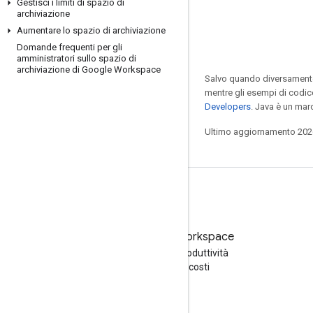
Gestisci i limiti di spazio di
archiviazione
Aumentare lo spazio di archiviazione
Domande frequenti per gli
amministratori sullo spazio di
archiviazione di Google Workspace
Salvo quando diversamente 
mentre gli esempi di codic
Developers
. Java è un mar
Ultimo aggiornamento 202
Prova Google Workspace
Aumenta la tua produttività
con l'AI senza costi