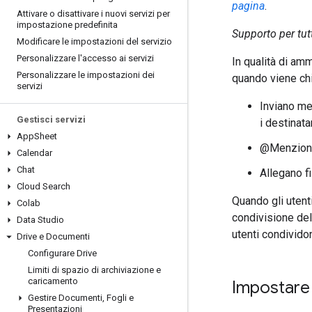
pagina
.
Attivare o disattivare i nuovi servizi per
impostazione predefinita
Supporto per tut
Modificare le impostazioni del servizio
Personalizzare l'accesso ai servizi
In qualità di amm
Personalizzare le impostazioni dei
quando viene chie
servizi
Inviano me
Gestisci servizi
i destinatar
App
Sheet
@Menzionan
Calendar
Chat
Allegano fi
Cloud Search
Quando gli utenti
Colab
condivisione dell
Data Studio
utenti condividon
Drive e Documenti
Configurare Drive
Limiti di spazio di archiviazione e
caricamento
Impostare 
Gestire Documenti
,
Fogli e
Presentazioni