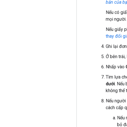
bản của b
Nếu có giấ
mọi người.
Nếu giấy p
thay đổi g
Ghi lại đơ
Ở bên trái
Nhấp vào
Tìm lựa c
dưới
. Nếu 
không thể t
Nếu người 
cách cấp q
Nếu m
bỏ đ