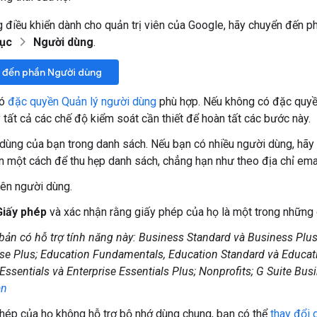
 điều khiển dành cho quản trị viên của Google, hãy chuyển đến p
mục
Người dùng
.
 đến phần Người dùng
có
đặc quyền Quản lý người dùng
phù hợp. Nếu không có đặc quyề
 tất cả các chế độ kiểm soát cần thiết để hoàn tất các bước này.
dùng của bạn trong danh sách. Nếu bạn có nhiều người dùng, hã
n một cách để thu hẹp danh sách, chẳng hạn như theo địa chỉ emai
ên người dùng.
Giấy phép
và xác nhận rằng giấy phép của họ là một trong những 
bản có hỗ trợ tính năng này: Business Standard và Business Plus
ise Plus; Education Fundamentals, Education Standard và Educati
 Essentials và Enterprise Essentials Plus; Nonprofits; G Suite Bus
ạn
hép của họ không hỗ trợ bộ nhớ dùng chung, bạn có thể
thay đổi 