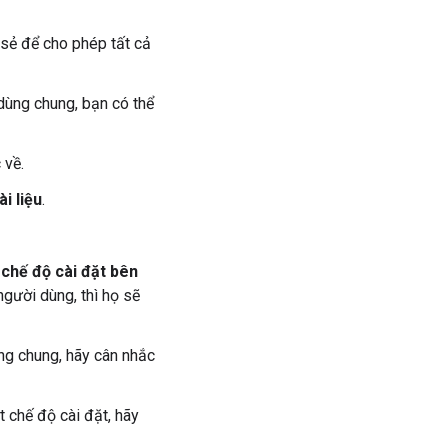
 sẻ để cho phép tất cả
dùng chung, bạn có thể
 về.
i liệu
.
 chế độ cài đặt bên
gười dùng, thì họ sẽ
ng chung, hãy cân nhắc
 chế độ cài đặt, hãy