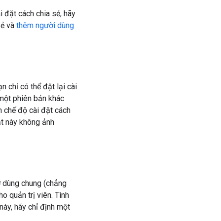
i đặt cách chia sẻ, hãy
sẻ và
thêm người dùng
n chỉ có thể đặt lại cài
 một phiên bản khác
h chế độ cài đặt cách
ặt này không ảnh
ớ dùng chung (chẳng
o quản trị viên. Tình
này, hãy chỉ định một