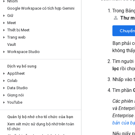
Nhóm
Google Workspace có tích hợp Gemini
Trong Bảng
Giữ
Thư 
Meet
Thiết bị Meet
Chuyển
Trang web
Bạn phải 
Vault
không thấy
Workspace Studio
Tìm người 
Dịch vụ bổ sung
lọc
rồi chọ
App
Sheet
Nhấp vào t
Colab
Data Studio
Tìm phần
Giọng nói
Các phiên 
You
Tube
và Enterpr
Enterprise
Quản lý bộ nhớ cho tổ chức của bạn
bản của b
Xem xét mức sử dụng bộ nhớ trên toàn
tổ chức
Nếu giấy p