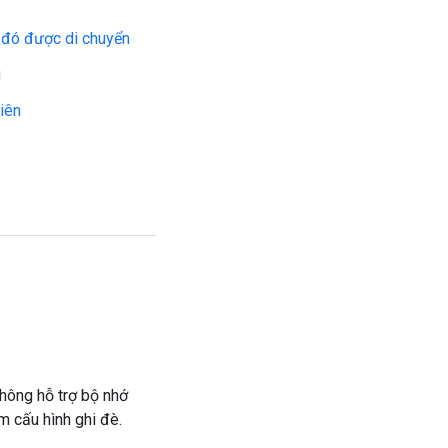
p đó được di chuyển
g
iên
hông hỗ trợ bộ nhớ
m cấu hình ghi đè.