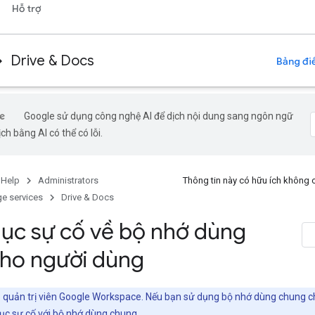
Hỗ trợ
Drive & Docs
Bảng điề
Google sử dụng công nghệ AI để dịch nội dung sang ngôn ngữ
ch bằng AI có thể có lỗi.
 Help
Administrators
Thông tin này có hữu ích không
e services
Drive & Docs
ục sự cố về bộ nhớ dùng
ho người dùng
o quản trị viên Google Workspace. Nếu bạn sử dụng bộ nhớ dùng chung c
ục sự cố với bộ nhớ dùng chung
.