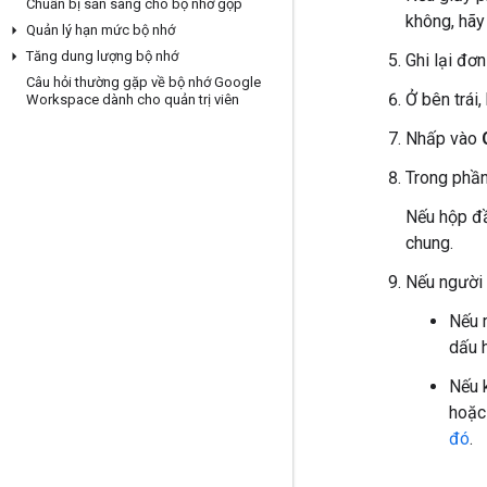
Chuẩn bị sẵn sàng cho bộ nhớ gộp
không, hãy
Quản lý hạn mức bộ nhớ
Tăng dung lượng bộ nhớ
Ghi lại đơ
Câu hỏi thường gặp về bộ nhớ Google
Ở bên trái
Workspace dành cho quản trị viên
Nhấp vào
Trong phầ
Nếu hộp đầ
chung.
Nếu người 
Nếu 
dấu 
Nếu 
hoặc
đó
.