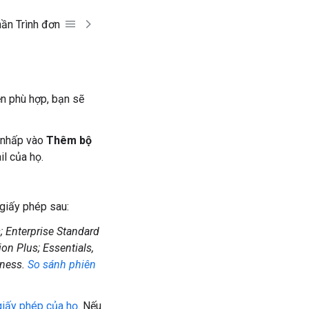
hần Trình đơn
n phù hợp, bạn sẽ
y nhấp vào
Thêm bộ
l của họ.
giấy phép sau:
; Enterprise Standard
on Plus; Essentials,
iness.
So sánh phiên
giấy phép của họ
. Nếu