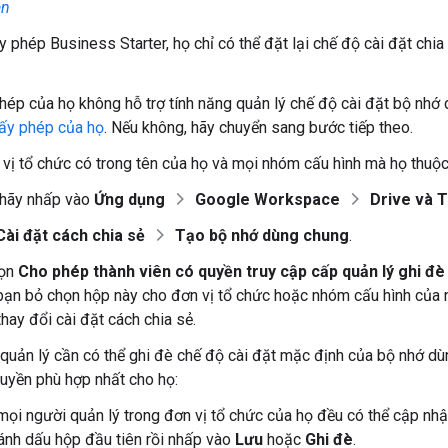
ạn
y phép Business Starter, họ chỉ có thể đặt lại chế độ cài đặt chia
hép của họ không hỗ trợ tính năng quản lý chế độ cài đặt bộ nhớ 
iấy phép của họ
. Nếu không, hãy chuyển sang bước tiếp theo.
n vị tổ chức có trong tên của họ và mọi nhóm cấu hình mà họ thuộc
, hãy nhấp vào
Ứng dụng
Google Workspace
Drive và Tà
Cài đặt cách chia sẻ
Tạo bộ nhớ dùng chung
.
họn
Cho phép thành viên có quyền truy cập cấp quản lý ghi đè
bạn bỏ chọn hộp này cho đơn vị tổ chức hoặc nhóm cấu hình của n
hay đổi cài đặt cách chia sẻ.
quản lý cần có thể ghi đè chế độ cài đặt mặc định của bộ nhớ dù
uyền phù hợp nhất cho họ:
ọi người quản lý trong đơn vị tổ chức của họ đều có thể cập nhật
ánh dấu hộp đầu tiên rồi nhấp vào
Lưu
hoặc
Ghi đè
.