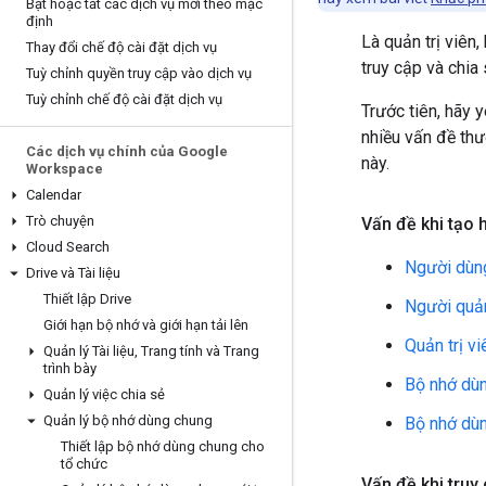
Bật hoặc tắt các dịch vụ mới theo mặc
định
Là quản trị viên
Thay đổi chế độ cài đặt dịch vụ
truy cập và chia
Tuỳ chỉnh quyền truy cập vào dịch vụ
Tuỳ chỉnh chế độ cài đặt dịch vụ
Trước tiên, hãy 
nhiều vấn đề thư
Các dịch vụ chính của Google
này.
Workspace
Calendar
Trò chuyện
Vấn đề khi tạo 
Cloud Search
Người dùng
Drive và Tài liệu
Thiết lập Drive
Người quản
Giới hạn bộ nhớ và giới hạn tải lên
Quản trị vi
Quản lý Tài liệu
,
Trang tính và Trang
trình bày
Bộ nhớ dùn
Quản lý việc chia sẻ
Quản lý bộ nhớ dùng chung
Bộ nhớ dùn
Thiết lập bộ nhớ dùng chung cho
tổ chức
Vấn đề khi truy