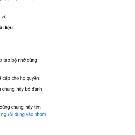
 về.
i liệu
.
p tạo bộ nhớ dùng
ể cấp cho họ quyền:
g chung, hãy bỏ đánh
 dùng chung, hãy tìm
 người dùng vào nhóm