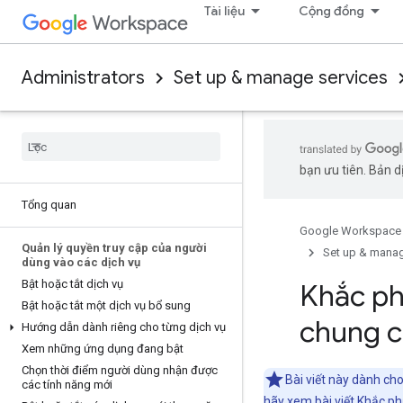
Tài liệu
Cộng đồng
Administrators
Set up & manage services
bạn ưu tiên. Bản dị
Tổng quan
Google Workspace
Quản lý quyền truy cập của người
Set up & manag
dùng vào các dịch vụ
Bật hoặc tắt dịch vụ
Khắc ph
Bật hoặc tắt một dịch vụ bổ sung
chung c
Hướng dẫn dành riêng cho từng dịch vụ
Xem những ứng dụng đang bật
Chọn thời điểm người dùng nhận được
Bài viết này dành ch
các tính năng mới
hãy xem bài viết
Khắc ph