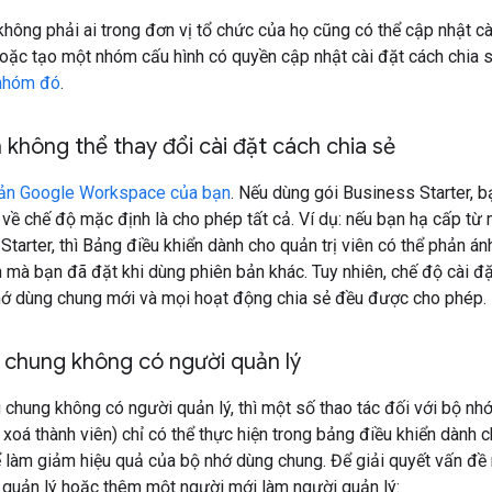
hông phải ai trong đơn vị tổ chức của họ cũng có thể cập nhật cà
hoặc tạo một nhóm cấu hình có quyền cập nhật cài đặt cách chia 
nhóm đó
.
n không thể thay đổi cài đặt cách chia sẻ
bản Google Workspace của bạn
. Nếu dùng gói Business Starter, bạ
 về chế độ mặc định là cho phép tất cả. Ví dụ: nếu bạn hạ cấp từ
tarter, thì Bảng điều khiển dành cho quản trị viên có thể phản án
 mà bạn đã đặt khi dùng phiên bản khác. Tuy nhiên, chế độ cài đ
ớ dùng chung mới và mọi hoạt động chia sẻ đều được cho phép.
 chung không có người quản lý
chung không có người quản lý, thì một số thao tác đối với bộ nh
xoá thành viên) chỉ có thể thực hiện trong bảng điều khiển dành ch
 làm giảm hiệu quả của bộ nhớ dùng chung. Để giải quyết vấn đề 
 quản lý hoặc thêm một người mới làm người quản lý: