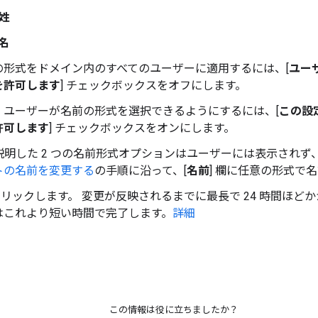
姓
名
の形式をドメイン内のすべてのユーザーに適用するには、[
ユー
を許可します
] チェックボックスをオフにします。
）ユーザーが名前の形式を選択できるようにするには、[
この設
許可します
] チェックボックスをオンにします。
で説明した 2 つの名前形式オプションはユーザーには表示され
トの名前を変更する
の手順に沿って、[
名前
] 欄に任意の形式で
をクリックします。 変更が反映されるまでに最長で 24 時間ほど
はこれより短い時間で完了します。
詳細
この情報は役に立ちましたか？