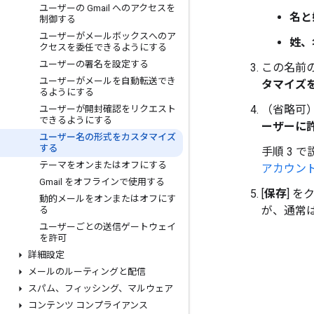
ユーザーの Gmail へのアクセスを
名と
制御する
ユーザーがメールボックスへのア
姓、
クセスを委任できるようにする
ユーザーの署名を設定する
この名前
ユーザーがメールを自動転送でき
タマイズ
るようにする
（省略可
ユーザーが開封確認をリクエスト
できるようにする
ーザーに
ユーザー名の形式をカスタマイズ
する
手順 3 
テーマをオンまたはオフにする
アカウン
Gmail をオフラインで使用する
[
保存
] 
動的メールをオンまたはオフにす
が、通常
る
ユーザーごとの送信ゲートウェイ
を許可
詳細設定
メールのルーティングと配信
スパム、フィッシング、マルウェア
コンテンツ コンプライアンス