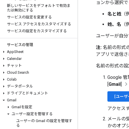
ョンから選択で
新しいサービスをデフォルトで有効ま
たは無効にする
名と姓
（例
サービスの設定を変更する
姓、名
（例
サービス アクセスをカスタマイズする
サービスの設定をカスタマイズする
ユーザーが自分
サービスの管理
注:
名前の形式の
App
Sheet
アプリで送信さ
Calendar
名前の形式の設
チャット
Cloud Search
Googl
Colab
[
Gmail
]
データポータル
ドライブとドキュメント
[ユーザ
Gmail
Gmailを設定
アクセス
ユーザー設定を管理する
メールの
ユーザーの Gmail の設定を管理す
かのオプ
る