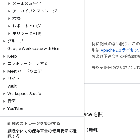
メールの暗号化
アーカイブとストレージ
検疫
レポートとログ
ポリシーと制限
グループ
特に記載のない限り、こ
Google Workspace with Gemini
ルは
Apache 2.0 ライセン
Keep
および関連会社の登録商
コラボレーションする
最終更新日 2026-07-22 U
Meet ハードウェア
サイト
Vault
Workspace Studio
音声
You
Tube
Google Workspace を試
す
組織のストレージを管理する
AI で生産性を向上（無料）
組織全体での保存容量の使用状況を確
認する