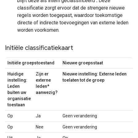
blijft deze als intern geclassificeerd
.
Deze
classificatie zorgt ervoor dat de strengere nieuwe
regels worden toegepast, waardoor toekomstige
directe of indirecte toevoegingen van externe leden
worden voorkomen.
Initiële classificatiekaart
Initiële groepstoestand
Nieuwe groepsstaat
Huidige
Zijn er
Nieuwe instelling: Externe leden
instelling:
externe
toelaten tot de groep
Leden
leden*
buiten uw
aanwezig?
organisatie
toestaan
Op
Ja
Geen verandering
Op
Nee
Geen verandering