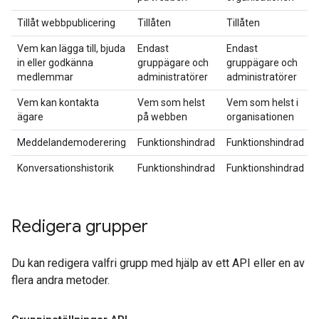
Tillåt webbpublicering
Tillåten
Tillåten
Vem kan lägga till, bjuda
Endast
Endast
in eller godkänna
gruppägare och
gruppägare och
medlemmar
administratörer
administratörer
Vem kan kontakta
Vem som helst
Vem som helst i
ägare
på webben
organisationen
Meddelandemoderering
Funktionshindrad
Funktionshindrad
Konversationshistorik
Funktionshindrad
Funktionshindrad
Redigera grupper
Du kan redigera valfri grupp med hjälp av ett API eller en av
flera andra metoder.