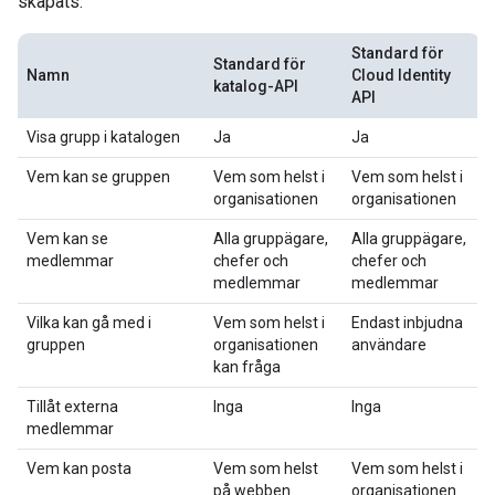
skapats.
Standard för
Standard för
Namn
Cloud Identity
katalog-API
API
Visa grupp i katalogen
Ja
Ja
Vem kan se gruppen
Vem som helst i
Vem som helst i
organisationen
organisationen
Vem kan se
Alla gruppägare,
Alla gruppägare,
medlemmar
chefer och
chefer och
medlemmar
medlemmar
Vilka kan gå med i
Vem som helst i
Endast inbjudna
gruppen
organisationen
användare
kan fråga
Tillåt externa
Inga
Inga
medlemmar
Vem kan posta
Vem som helst
Vem som helst i
på webben
organisationen