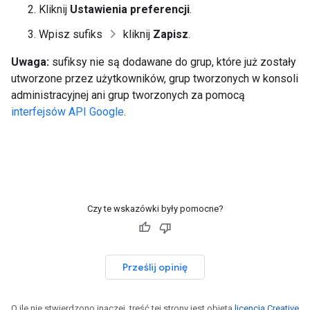
Kliknij
Ustawienia preferencji
.
Wpisz sufiks
kliknij
Zapisz
.
Uwaga:
sufiksy nie są dodawane do grup, które już zostały
utworzone przez użytkowników, grup tworzonych w konsoli
administracyjnej ani grup tworzonych za pomocą
interfejsów API Google
.
Czy te wskazówki były pomocne?
Prześlij opinię
O ile nie stwierdzono inaczej, treść tej strony jest objęta
licencją Creative