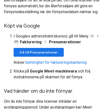
återförsäljare för att ta reda på det. Om dina licenser inte
förnyas automatiskt, be din återförsäljare att göra en
förnyelsebeställning när din förnyelsedatum närmar sig.
Köpt via Google
I Googles administratörskonsol, gå till Meny
Fakturering
Prenumerationer
.
Gå till Prenumerationer
Kräver
behörighet för faktureringshantering
.
Klicka på
Google Meet-maskinvara
och följ
instruktionerna på skärmen för att förnya.
Vad händer om du inte förnyar
Om du inte förnyar dina licenser inträder en
avstängningsperiod. Under avstängningen kan Meet-