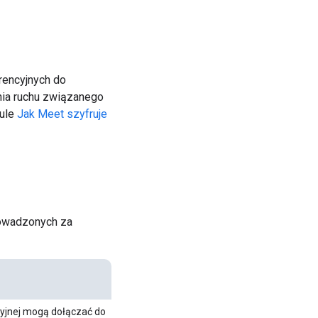
rencyjnych do
nia ruchu związanego
kule
Jak Meet szyfruje
rowadzonych za
cyjnej mogą dołączać do