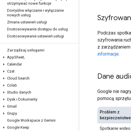
otrzymywać nowe funkcje
Domyślne włączanie i wyłączanie
nowych usług
Szyfrowan
Zmiana ustawień usługi
Dostosowywanie dostępu do usług
Podczas spotka
Dostosowywanie ustawień usługi
szyfrowania ruc
z zarządzaniem 
Zarządzaj usługami
informacje
.
App
Sheet
,
Calendar
Czat
Dane audi
Cloud Search
Colab
Google nie nagr
Studio danych
pomocą sprzętu
Dysk i Dokumenty
Gmail
Problem z
Grupy
bezpieczeństw
Google Workspace z Gemini
Google Keep
Spotkanie wideo