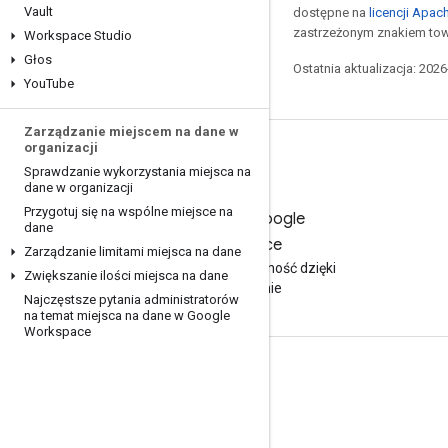
Vault
dostępne na
licencji Apac
zastrzeżonym znakiem tow
Workspace Studio
Głos
Ostatnia aktualizacja: 202
You
Tube
Zarządzanie miejscem na dane w
organizacji
Sprawdzanie wykorzystania miejsca na
dane w organizacji
Przygotuj się na wspólne miejsce na
Wypróbuj Google
dane
Workspace
Zarządzanie limitami miejsca na dane
Zwiększ produktywność dzięki
Zwiększanie ilości miejsca na dane
AI bezpłatnie
Najczęstsze pytania administratorów
na temat miejsca na dane w Google
Workspace
Dokumentacja i szkolenia
Centrum pomocy
Przewodniki dla programistów