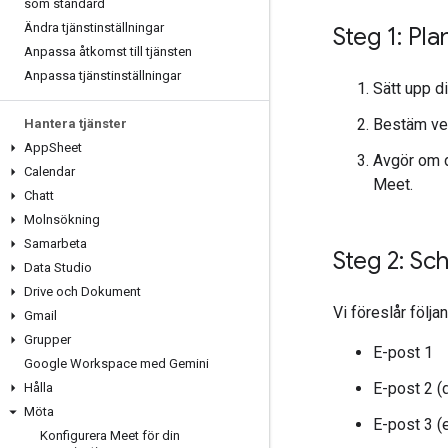
som standard
Ändra tjänstinställningar
Steg 1: Pl
Anpassa åtkomst till tjänsten
Anpassa tjänstinställningar
Sätt upp d
Bestäm ve
Hantera tjänster
App
Sheet
Avgör om d
Calendar
Meet.
Chatt
Molnsökning
Samarbeta
Steg 2: S
Data Studio
Drive och Dokument
Vi föreslår följ
Gmail
Grupper
E-post 1
Google Workspace med Gemini
E-post 2 (
Hålla
Möta
E-post 3 (
Konfigurera Meet för din