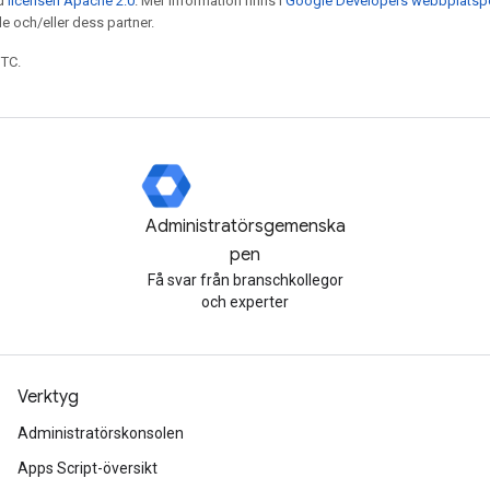
ed
licensen Apache 2.0
. Mer information finns i
Google Developers webbplatspo
e och/eller dess partner.
UTC.
Administratörsgemenska
pen
Få svar från branschkollegor
och experter
Verktyg
Administratörskonsolen
Apps Script-översikt