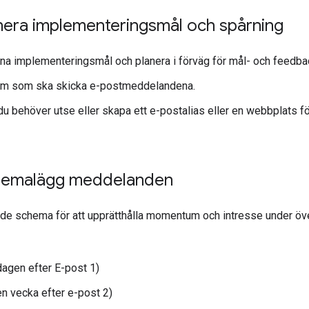
anera implementeringsmål och spårning
ina implementeringsmål och planera i förväg för mål- och feedba
m som ska skicka e-postmeddelandena.
u behöver utse eller skapa ett e-postalias eller en webbplats fö
chemalägg meddelanden
ande schema för att upprätthålla momentum och intresse under öv
dagen efter E-post 1)
en vecka efter e-post 2)