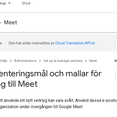
kap
Stöd
Meet
Den här sidan översattes av
Cloud Translation API:et
.
 Help
Administrators
Set up & manage services
Meet
W
nteringsmål och mallar för
g till Meet
 att använda ett nytt verktyg kan vara svårt. Använd dessa e-postve
rganisation under övergången till Google Meet.