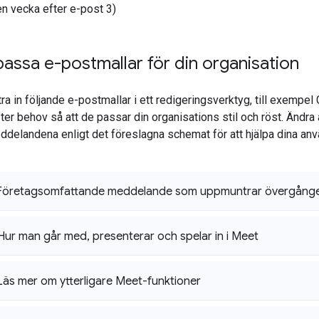
en vecka efter e-post 3)
passa e-postmallar för din organisation
tra in följande e-postmallar i ett redigeringsverktyg, till exemp
r behov så att de passar din organisations stil och röst. Ändra al
elandena enligt det föreslagna schemat för att hjälpa dina anv
 Företagsomfattande meddelande som uppmuntrar övergången
 Hur man går med
,
presenterar och spelar in i Meet
Läs mer om ytterligare Meet-funktioner