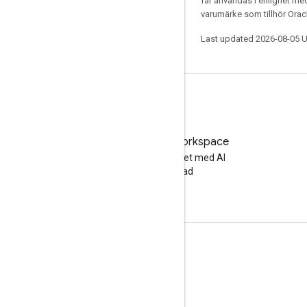
får användas i enlighet m
varumärke som tillhör Oracl
Last updated 2026-08-05 
Testa Google Workspace
Öka din produktivitet med AI
utan kostnad
Dokumentation och utbildning
Hjälpcenter
Utvecklarguider