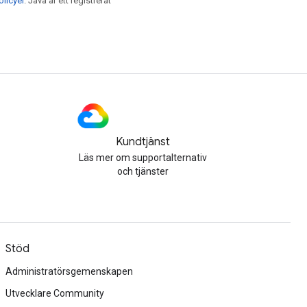
licyer
. Java är ett registrerat
Kundtjänst
Läs mer om supportalternativ
och tjänster
Stöd
Administratörsgemenskapen
Utvecklare Community