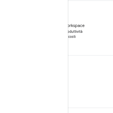
Prova Google Workspace
Aumenta la tua produttività
con l'AI senza costi
Documentazione e formazione
Centri assistenza
Guide per gli sviluppatori
Centro didattico
Google Cloud Skills Boost