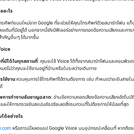
ืออะไร
ทรศัพท์แบบใหม่จาก Google ที่จะช่วยให้คุณโทรศัพท์ด้วยสมาร์ทโฟน แท็บ
เดิมที่มีอยู่ได้ นอกจากนี้ยังมีฟีเจอร์อย่างการถอดข้อความเสียงและการ
สำคัญอื่นๆ ได้มากขึ้น
Voice
ี่มีได้ในทุกสถานที่:
คุณจะใช้ Voice ได้ทั้งจากสมาร์ทโฟนและคอมพิวเตอร
หมดไม่ว่าคุณจะใช้งานอยู่ที่บ้านหรือในระหว่างเดินทาง
รใช้งาน
:ควบคุมการใช้โทรศัพท์ได้ตามต้องการ เช่น กำหนดว่าจะรับสายใน
ด้
าพการทำงานอันชาญฉลาด:
อ่านข้อความถอดเสียงข้อความเสียงอัตโนม
ละให้การตรวจจับสแปมอัจฉริยะลดสิ่งรบกวนที่ไม่ต้องการให้น้อยที่สุด
านได้อย่างไร
e.com
หรือดาวน์โหลดแอป Google Voice บนอุปกรณ์เคลื่อนที่ หากต้องก