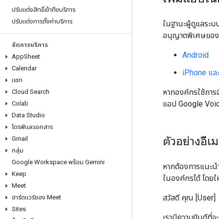
ปรับแต่งสิทธิ์เข้าถึงบริการ
ปรับแต่งการตั้งค่าบริการ
ในฐานะผู้ดูแลระบบ
อนุญาตพิเศษของแอปท
จัดการบริการ
Android
App
Sheet
Calendar
iPhone และ
แชท
หากองค์กรใช้การจ
Cloud Search
แอป Google Voice
Colab
Data Studio
ไดรฟ์และเอกสาร
ตัวอย่างอีเมล
Gmail
กลุ่ม
Google Workspace พร้อม Gemini
หากต้องการแนะนำ 
Keep
ในองค์กรได้ โดยใ
Meet
สวัสดี คุณ [User]
ฮาร์ดแวร์ของ Meet
Sites
เรามีความยินดีที่