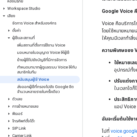
ห้องนิรภัย
Workspace Studio
Google Voice ค
เสียง
Voice คือบริการโ
จัดการ Voice สำหรับองค์กร
โดยใช้หมายหมายเลข
ตั้งค่า
ให้คุณมีเวลาทำสิ่ง
ผู้ใช้และสถานที่
เพิ่มสถานที่ตั้งการใช้งาน Voice
ความพิเศษของ 
มอบหมายใบอนุญาต Voice ให้ผู้ใช้
ย้ายผู้ใช้ไปยังบัญชีที่มีการจัดการ
ใช้หมายเลขท
กำหนดบทบาทผู้ดูแลระบบ Voice ให้กับ
อุปกรณ์ทั้ง
สมาชิกในทีม
สนับสนุนผู้ใช้ Voice
ปรับแต่งกา
ส่งออกผู้ใช้ที่กรองไปยัง Google ชีต
ในเวลาใดก็ไ
จำนวนหลายรายในครั้งเดียว
ประสิทธิภ
ตัวเลข
แอป Voice แ
การย้ายหมายเลข
ฟีเจอร์
ฉันจะเริ่มต้นใช้ง
โทรศัพท์ตั้งโต๊ะ
SIP Link
ไปที่
voice.googl
Carrier Link