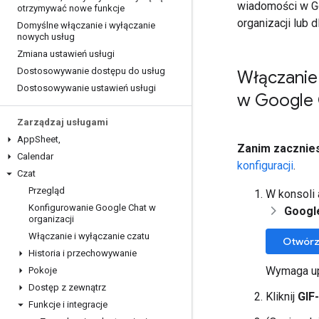
wiadomości w Go
otrzymywać nowe funkcje
organizacji lub 
Domyślne włączanie i wyłączanie
nowych usług
Zmiana ustawień usługi
Dostosowywanie dostępu do usług
Włączanie 
Dostosowywanie ustawień usługi
w Google 
Zarządzaj usługami
App
Sheet
,
Zanim zacznie
Calendar
konfiguracji
.
Czat
Przegląd
W konsoli
Konfigurowanie Google Chat w
Googl
organizacji
Włączanie i wyłączanie czatu
Otwórz
Historia i przechowywanie
Wymaga up
Pokoje
Dostęp z zewnątrz
Kliknij
GIF
Funkcje i integracje