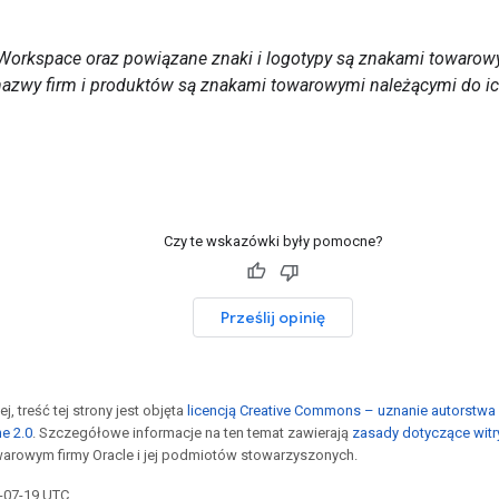
Workspace oraz powiązane znaki i logotypy są znakami towarowy
nazwy firm i produktów są znakami towarowymi należącymi do ich
Czy te wskazówki były pomocne?
Prześlij opinię
j, treść tej strony jest objęta
licencją Creative Commons – uznanie autorstwa 
he 2.0
. Szczegółowe informacje na ten temat zawierają
zasady dotyczące witr
arowym firmy Oracle i jej podmiotów stowarzyszonych.
6-07-19 UTC.