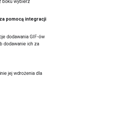
 z boku wybierz
za pomocą integracji
pcje dodawania GIF-ów
ub dodawanie ich za
nie jej wdrożenia dla