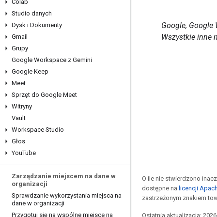
Colab
Studio danych
Google, Google 
Dysk i Dokumenty
Wszystkie inne 
Gmail
Grupy
Google Workspace z Gemini
Google Keep
Meet
Sprzęt do Google Meet
Witryny
Vault
Workspace Studio
Głos
You
Tube
Zarządzanie miejscem na dane w
O ile nie stwierdzono inacze
organizacji
dostępne na
licencji Apac
Sprawdzanie wykorzystania miejsca na
zastrzeżonym znakiem tow
dane w organizacji
Przygotuj się na wspólne miejsce na
Ostatnia aktualizacja: 202