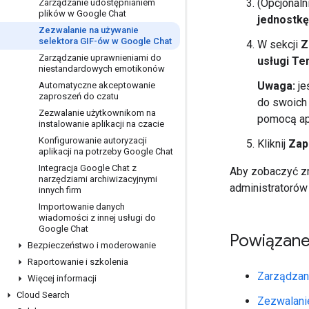
(Opcjonaln
Zarządzanie udostępnianiem
plików w Google Chat
jednostkę
Zezwalanie na używanie
selektora GIF-ów w Google Chat
W sekcji
Z
Zarządzanie uprawnieniami do
usługi Te
niestandardowych emotikonów
Uwaga:
je
Automatyczne akceptowanie
zaproszeń do czatu
do swoich 
Zezwalanie użytkownikom na
pomocą apl
instalowanie aplikacji na czacie
Konfigurowanie autoryzacji
Kliknij
Zap
aplikacji na potrzeby Google Chat
Integracja Google Chat z
Aby zobaczyć zrz
narzędziami archiwizacyjnymi
administratorów
innych firm
Importowanie danych
wiadomości z innej usługi do
Google Chat
Powiązane
Bezpieczeństwo i moderowanie
Raportowanie i szkolenia
Zarządzan
Więcej informacji
Cloud Search
Zezwalani