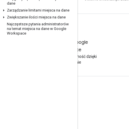
dane
Zarządzanie limitami miejsca na dane
Zwiększanie ilości miejsca na dane
Najczęstsze pytania administratorów
na temat miejsca na dane w Google
Workspace
Wypróbuj Google
Workspace
Zwiększ produktywność dzięki
AI bezpłatnie
Dokumentacja i szkolenia
Centrum pomocy
Przewodniki dla programistów
Centrum edukacji
Google Skills