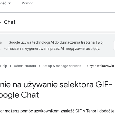
ność
Pomoc
Chat
Google używa technologii AI do tłumaczenia treści na Twój
k. Tłumaczenia wygenerowane przez AI mogą zawierać błędy.
 Help
Administrators
Set up & manage services
Czy te wskazówki
nie na używanie selektora GIF-
oogle Chat
tor możesz pomóc użytkownikom znaleźć GIF-y Tenor i dodać je