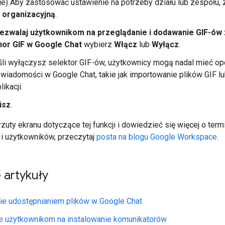
ie) Aby zastosować ustawienie na potrzeby działu lub zespołu,
 organizacyjną
.
ezwalaj użytkownikom na przeglądanie i dodawanie GIF-ów 
nor GIF w Google Chat
wybierz
Włącz
lub
Wyłącz
.
śli wyłączysz selektor GIF-ów, użytkownicy mogą nadal mieć o
wiadomości w Google Chat, takie jak importowanie plików GIF l
ikacji.
isz
.
uty ekranu dotyczące tej funkcji i dowiedzieć się więcej o termi
 i użytkowników, przeczytaj
posta na blogu Google Workspace
.
 artykuły
ie udostępnianiem plików w Google Chat
e użytkownikom na instalowanie komunikatorów