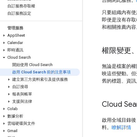
台關閉此服務。
自訂服務存取權
只要組織內有使用者
自訂服務設定
即便是沒有存取權
和相關推薦內容
管理服務
App
Sheet
Calendar
權限變更
即時通訊
Cloud Search
開始使用 Cloud Search
無論是檔案的權限或
啟用 Cloud Search 前的注意事項
映這些變動。但
建立第三方資料索引及提供服務
舊的標題、資訊
自訂搜尋
報表與帳單
支援與法律
Cloud S
Colab
數據分析
啟用全域目錄後，
雲端硬碟與文件
料。
瞭解詳情
Gmail