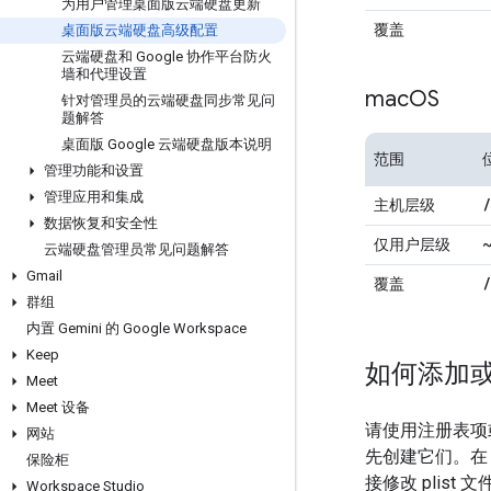
为用户管理桌面版云端硬盘更新
覆盖
桌面版云端硬盘高级配置
云端硬盘和 Google 协作平台防火
墙和代理设置
mac
OS
针对管理员的云端硬盘同步常见问
题解答
桌面版 Google 云端硬盘版本说明
范围
管理功能和设置
管理应用和集成
/
主机层级
数据恢复和安全性
仅用户层级
云端硬盘管理员常见问题解答
Gmail
/
覆盖
群组
内置 Gemini 的 Google Workspace
Keep
如何添加
Meet
Meet 设备
请使用注册表
网站
先创建它们。在 m
保险柜
接修改 plis
Workspace Studio