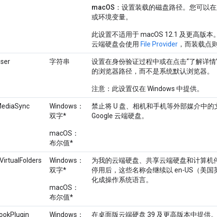
macOS
：设置装载的磁盘路径。您可以在路
或环境变量。
此设置不适用于 macOS 12.1 及更高
云端硬盘会使用
File Provider
，而装载点则由
ser
字符串
设置在身份验证过程中或在点击“了解详情
的浏览器路径，而不是系统默认浏览器。
注意：此设置仅在 Windows 中提供。
MediaSync
Windows：
禁止将 U 盘、相机和手机等外部媒介中
双字*
Google 云端硬盘。
macOS：
布尔值*
VirtualFolders
Windows：
为
我的云端硬盘
、
共享云端硬盘
和
计算机
双字*
停用后，这些名称会继续以 en-US（美
化成操作系统语言。
macOS：
布尔值*
ookPlugin
Windows：
在桌面版云端硬盘 39 及更高版本中提供