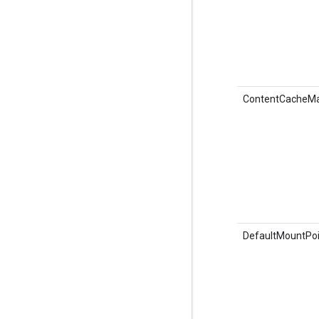
ContentCacheM
DefaultMountPoi