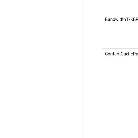
BandwidthTxKB
ContentCachePa