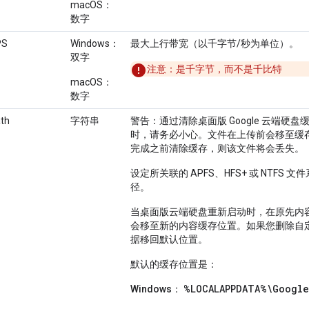
macOS：
数字
PS
Windows：
最大上行带宽（以千字节/秒为单位）。
双字
注意：是千
字节
，而不是千
比特
macOS：
数字
th
字符串
警告
：通过清除桌面版 Google 云端硬
时，请务必小心。文件在上传前会移至缓
完成之前清除缓存，则该文件将会丢失。
设定所关联的 APFS、HFS+ 或 NTFS
径。
当桌面版云端硬盘重新启动时，在原先内
会移至新的内容缓存位置。如果您删除自
据移回默认位置。
默认的缓存位置是：
%LOCALAPPDATA%\Google
Windows
：