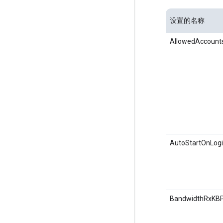
设置的名称
AllowedAccount
AutoStartOnLog
BandwidthRxKB