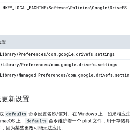
HKEY
_
LOCAL
_
MACHINE\Software\Policies\Google\Drive
FS
位置
Library
/
Preferences
/
com
.
google
.
drivefs
.
settings
~
/
Library
/
Preferences
/
com
.
google
.
drivefs
.
settings
Library
/
Managed Preferences
/
com
.
google
.
drivefs
.
settin
或更新设置
项或
defaults
命令设置名称/值对。在 Windows 上，如果相
acOS 上，
defaults
命令维护着一个 plist 文件，用于存
t 文件，因为某些更改可能无法应用。