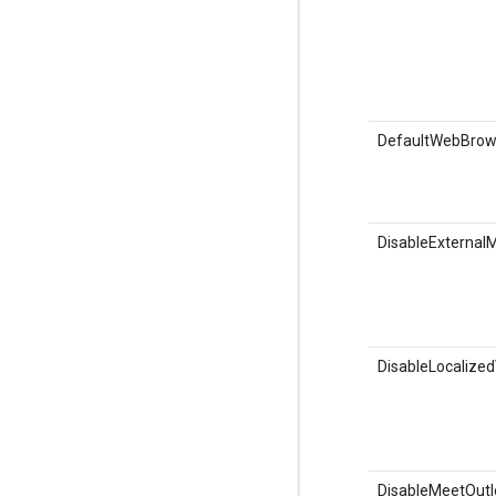
DefaultWebBrow
DisableExternal
DisableLocalized
DisableMeetOutl