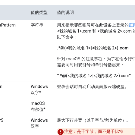
值的类型
值的说明
sPattern
字符串
用来指示哪些账号可在此设备上登录的
正
<我的域名 1>.com 和 <我的域名 2>.
以下命令：
.*@(<我的域名 1>|<我的域名 2>).com
针对 macOS 的注意事项：为了在命令
需要同时用双引号和单引号括起来：
"'.*@(<我的域名 1>|<我的域名 2>).com'"
in
Windows：
登录会话时自动启动桌面版云端硬盘。
双字*
macOS：
布尔值*
PS
Windows：
最大下行带宽（以千字节/秒为单位）。
双字
注意：是千
字节
，而不是千
比特