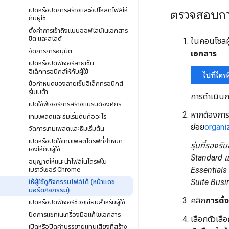
เปิดหรือปิดการสร้างและอัปโหลดไฟล์ให้
ตรวจสอบการ
กับผู้ใช้
ตั้งค่าการเข้าถึงแบบออฟไลน์ในเอกสาร
ชีต และสไลด์​
ในคอนโซลผู
จัดการการอนุมัติ
เอกสาร
เปิดหรือปิดฟีเจอร์ลายเซ็น
อิเล็กทรอนิกส์ให้กับผู้ใช้
ไปที่ไดร
ข้อกำหนดของลายเซ็นอิเล็กทรอนิกส์
รุ่นเบต้า
การดำเนินกา
เปิดใช้ฟีเจอร์การสร้างแบรนด์องค์กร
หากต้องการ
เทมเพลตและธีมเริ่มต้นคืออะไร
ย่อย
organiz
จัดการเทมเพลตและธีมเริ่มต้น
เปิดหรือปิดใช้เทมเพลตไดรฟ์ที่กำหนด
รุ่นที่รองร
เองให้กับผู้ใช้
Standard แ
อนุญาตให้แนะนำไฟล์ในไดรฟ์ใน
Essentials 
เบราว์เซอร์ Chrome
Suite Bus
ให้ผู้ใช้ดูกิจกรรมไฟล์ได้ (หน้าแดช
บอร์ดกิจกรรม)
คลิก
การตั้
เปิดหรือปิดฟีเจอร์ช่วยเขียนสำหรับผู้ใช้
ปิดการแชทในเครื่องมือแก้ไขเอกสาร
เลือกตัวเลือ
เปิดหรือปิดคำบรรยายแทนเสียงที่สร้าง