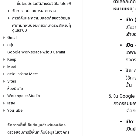
ตัวเลือกใดก
ขึ้นโดยอัตโนมัติสำหรับวิดีโอในไดรฟ์
หมายเหตุ:
ก
จัดการแอปและการผสานรวม
การกู้คืนและความปลอดภัยของข้อมูล
เปิด
คำถามที่พบบ่อยเกี่ยวกับไดรฟ์สำหรับผู้
เดียว
ดูแลระบบ
เจ้าข
Gmail
เปิด
กลุ่ม
เฉพาะ
Google Workspace พร้อม Gemini
กิจกร
Keep
Meet
ปิด
: 
ฮาร์ดแวร์ของ Meet
ใช้ภา
Sites
นั้น
ห้องนิรภัย
ใน Google W
Workspace Studio
กิจกรรมของไ
เสียง
เลือกต
You
Tube
เปิด:
จัดการพื้นที่เก็บข้อมูลสำหรับองค์กร
เปิด
ป
ตรวจสอบการใช้พื้นที่เก็บข้อมูลในองค์กร