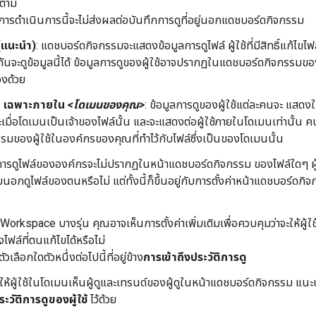
็ตาม
ารดำเนินการนี้จะไม่ส่งผลต่อบันทึกการดูที่อยู่นอกแดชบอร์ดกิจกรรม
 (แนะนำ)
: แดชบอร์ดกิจกรรมจะแสดงข้อมูลการดูไฟล์ ผู้ใช้ที่มีสิทธิ์แก้ไขไฟ
กันจะดูข้อมูลนี้ได้ ข้อมูลการดูของผู้ใช้อาจปรากฏในแดชบอร์ดกิจกรรมของ
องด้วย
 - เฉพาะภายใน
<โดเมนของคุณ>
: ข้อมูลการดูของผู้ใช้แต่ละคนจะ แส
เมื่อโดเมนเป็นเจ้าของไฟล์นั้น และจะแสดงต่อผู้ใช้ภายในโดเมนเท่านั้น ค
รมของผู้ใช้ในองค์กรของคุณที่ทำไว้กับไฟล์ซึ่งเป็นของโดเมนนั้น
การดูไฟล์ขององค์กรจะไม่ปรากฏในหน้าแดชบอร์ดกิจกรรม ของไฟล์ใดๆ ผู้ใช
ยนอกดูไฟล์ของตนหรือไม่ แต่ทั้งนี้ก็ขึ้นอยู่กับการตั้งค่าหน้าแดชบอร์ดก
orkspace บางรุ่น คุณอาจเห็นการตั้งค่าเพิ่มเติมเพื่อควบคุมว่าจะให้ผู้ใ
ฟล์ที่ตนแก้ไขได้หรือไม่
ัวเลือกใดตัวหนึ่งต่อไปนี้ที่อยู่ข้าง
การเข้าถึงประวัติการดู
ให้ผู้ใช้ในโดเมนเห็นผู้ดูและเทรนด์ของผู้ดูในหน้าแดชบอร์ดกิจกรรม แนะ
ระวัติการดูของผู้ใช้
ไว้ด้วย