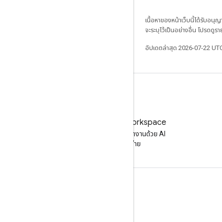
เนื้อหาของหน้าเว็บนี้ได้รับอนุ
จะระบุไว้เป็นอย่างอื่น โปรดดูรา
อัปเดตล่าสุด 2026-07-22 UT
ลองใช้ Google Workspace
เพิ่มประสิทธิภาพการทำงานด้วย AI
โดยไม่มีค่าใช้จ่าย
เอกสารประกอบและการฝึกอบรม
ศูนย์ช่วยเหลือ
คู่มือนักพัฒนาซอฟต์แวร์