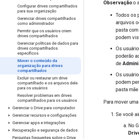
Observação
:o
Configurar drives compartilhados
para sua organização
Todos os p
Gerenciar drives compartilhados
arquivos o
como administrador
pasta com 
Permitir que os usuários criem
drives compartilhados
podem visu
Gerenciar políticas de dados para
Os usuário
drives compartilhados
específicos
poderão a
Mover o conteúdo da
de
Admini
organização para drives
compartilhados
Os usuário
Excluir ou restaurar um drive
podem perd
compartilhado e os arquivos dele
para os usuários
pasta mãe
Resolver problemas em drives
compartilhados para os usuários
Para mover uma 
Gerenciar o Drive para computador
Se você ai
Gerenciar recursos e configurações
Gerenciar apps e integrações
No G
Recuperação e segurança de dados
Driv
Perguntas frequentes sobre o Drive