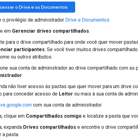
cessar o Drive e os Documentos
e o privilégio de administrador
Drive e Documentos.
ue em
Gerenciar drives compartilhados
.
te para o drive compartilhado para onde você quer mover pastas
nciar participantes
. Se você tiver muitos drives compartilhados,
nome ou outros atributos.
ione sua conta de administrador ao drive compartilhado com as
nistrador
.
nda não tiver acesso às pastas que quer mover para um drive co
io para conceder acesso de
Leitor
ou mais à sua conta de admini
ive.google.com
com sua conta de administrador.
a, clique em
Compartilhados comigo
e localize a pasta que vo
a, expanda
Drives compartilhados
e encontre o drive comparti
 a pasta.