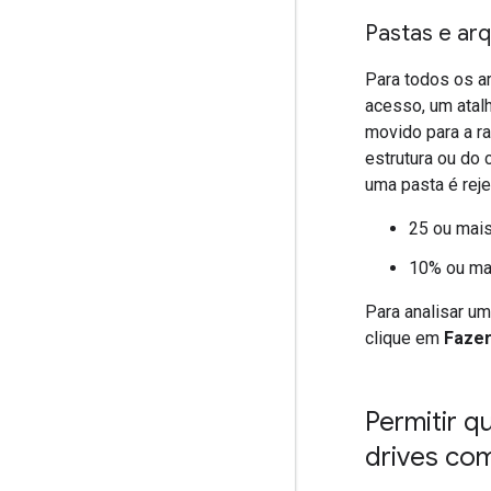
Pastas e ar
Para todos os a
acesso, um atalh
movido para a ra
estrutura ou do
uma pasta é rej
25 ou mai
10% ou ma
Para analisar u
clique em
Fazer
Permitir q
drives co