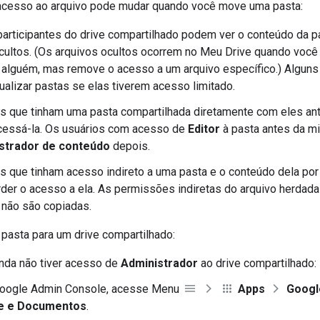
 acesso ao arquivo pode mudar quando você move uma pasta:
articipantes do drive compartilhado podem ver o conteúdo da pa
cultos. (Os arquivos ocultos ocorrem no Meu Drive quando você
alguém, mas remove o acesso a um arquivo específico.) Alguns 
alizar pastas se elas tiverem acesso limitado.
s que tinham uma pasta compartilhada diretamente com eles an
cessá-la. Os usuários com acesso de
Editor
à pasta antes da m
strador de conteúdo
depois.
s que tinham acesso indireto a uma pasta e o conteúdo dela po
er o acesso a ela. As permissões indiretas do arquivo herdad
 não são copiadas.
pasta para um drive compartilhado:
nda não tiver acesso de
Administrador
ao drive compartilhado:
oogle Admin Console, acesse Menu
Apps
Googl
e e Documentos
.