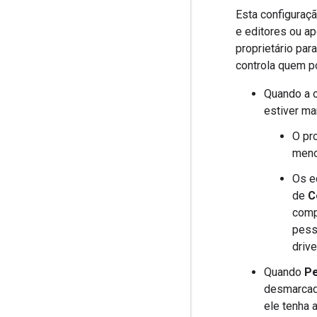
Esta configuraç
e editores ou ap
proprietário pa
controla quem po
Quando a 
estiver ma
O pr
meno
Os e
de
C
comp
pesso
driv
Quando
Pe
desmarcada
ele tenha