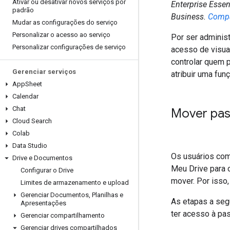
Ativar ou desativar novos serviços por
Enterprise Essen
padrão
Business.
Compa
Mudar as configurações do serviço
Personalizar o acesso ao serviço
Por ser adminis
Personalizar configurações de serviço
acesso de visua
controlar quem 
Gerenciar serviços
atribuir uma fun
App
Sheet
Calendar
Chat
Mover pas
Cloud Search
Colab
Data Studio
Os usuários co
Drive e Documentos
Meu Drive para 
Configurar o Drive
mover. Por isso
Limites de armazenamento e upload
Gerenciar Documentos
,
Planilhas e
As etapas a seg
Apresentações
ter acesso à pas
Gerenciar compartilhamento
Gerenciar drives compartilhados