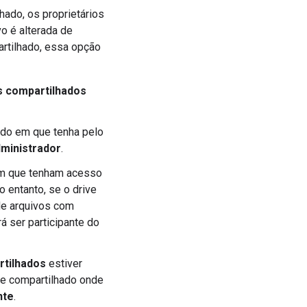
hado, os proprietários
o é alterada de
artilhado, essa opção
s compartilhados
ado em que tenha pelo
ministrador
.
em que tenham acesso
No entanto, se o drive
de arquivos com
á ser participante do
rtilhados
estiver
ve compartilhado onde
nte
.