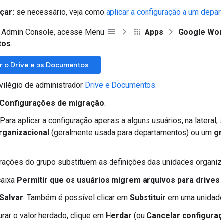
çar:
se necessário, veja como
aplicar a configuração a um depa
 Admin Console, acesse Menu
Apps
Google Wo
tos
.
r o Drive e os Documentos
ivilégio de administrador
Drive e Documentos.
Configurações de migração
.
 Para aplicar a configuração apenas a alguns usuários, na lateral
rganizacional
(geralmente usada para departamentos) ou um
g
.
rações do grupo substituem as definições das unidades organiz
caixa
Permitir que os usuários migrem arquivos para drives
Salvar
. Também é possível clicar em
Substituir
em uma unidade
urar o valor herdado, clique em
Herdar
(ou
Cancelar configura