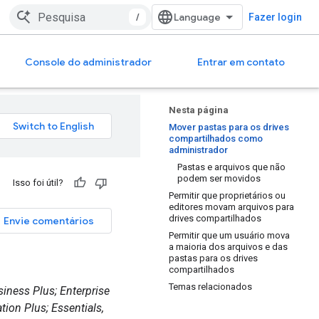
/
Fazer login
Console do administrador
Entrar em contato
Nesta página
Mover pastas para os drives
compartilhados como
administrador
Pastas e arquivos que não
podem ser movidos
Isso foi útil?
Permitir que proprietários ou
editores movam arquivos para
drives compartilhados
Envie comentários
Permitir que um usuário mova
a maioria dos arquivos e das
pastas para os drives
compartilhados
Temas relacionados
iness Plus; Enterprise
ion Plus; Essentials,