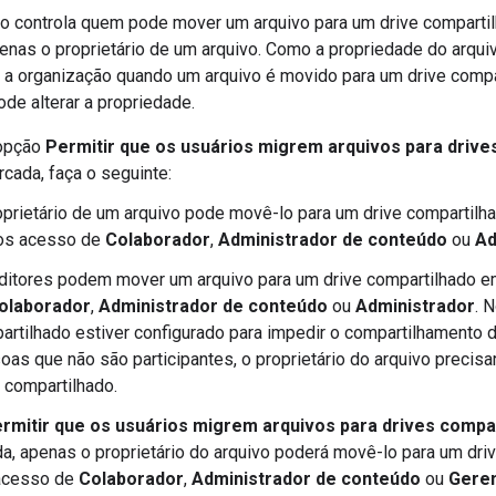
ão controla quem pode mover um arquivo para um drive compartil
enas o proprietário de um arquivo. Como a propriedade do arquiv
ra a organização quando um arquivo é movido para um drive comp
de alterar a propriedade.
opção
Permitir que os usuários migrem arquivos para drive
rcada, faça o seguinte:
oprietário de um arquivo pode movê-lo para um drive compartilh
s acesso de
Colaborador
,
Administrador de conteúdo
ou
Ad
ditores podem mover um arquivo para um drive compartilhado 
olaborador
,
Administrador de conteúdo
ou
Administrador
. 
artilhado estiver configurado para impedir o compartilhamento 
as que não são participantes, o proprietário do arquivo precisar
e compartilhado.
rmitir que os usuários migrem arquivos para drives compa
, apenas o proprietário do arquivo poderá movê-lo para um dri
 acesso de
Colaborador
,
Administrador de conteúdo
ou
Gere