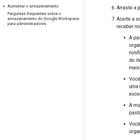
Aumentar o armazenamento
Arraste a 
Perguntas frequentes sobre o
Aceite a s
armazenamento do Google Workspace
para administradores
receber no
A pa
orga
noti
do it
mais
Você
uma 
exced
A mi
past
Você
orga