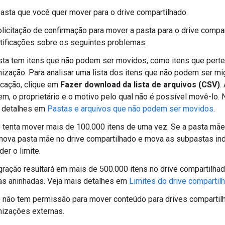
pasta que você quer mover para o drive compartilhado.
olicitação de confirmação para mover a pasta para o drive compa
tificações sobre os seguintes problemas:
sta tem itens que não podem ser movidos, como itens que perte
nização. Para analisar uma lista dos itens que não podem ser mi
ficação, clique em
Fazer download da lista de arquivos (CSV)
.
em, o proprietário e o motivo pelo qual não é possível movê-lo. 
 detalhes em
Pastas e arquivos que não podem ser movidos
.
 tenta mover mais de 100.000 itens de uma vez. Se a pasta mãe 
nova pasta mãe no drive compartilhado e mova as subpastas ind
er o limite.
gração resultará em mais de 500.000 itens no drive compartilha
as aninhadas. Veja mais detalhes em
Limites do drive compartil
 não tem permissão para mover conteúdo para drives compartil
nizações externas.