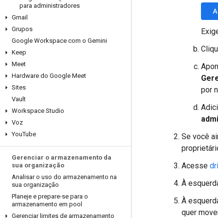
para administradores
A
Gmail
Grupos
Exig
Google Workspace com o Gemini
Cliq
Keep
Meet
Apon
Hardware do Google Meet
Gere
Sites
por 
Vault
Adic
Workspace Studio
admi
Voz
You
Tube
Se você ai
proprietár
Gerenciar o armazenamento da
Acesse
dr
sua organização
Analisar o uso do armazenamento na
À esquerd
sua organização
Planeje e prepare-se para o
À esquerd
armazenamento em pool
quer mover
Gerenciar limites de armazenamento