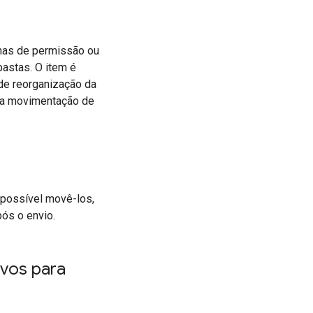
mas de permissão ou
pastas. O item é
nde reorganização da
, a movimentação de
 possível movê-los,
pós o envio.
ivos para