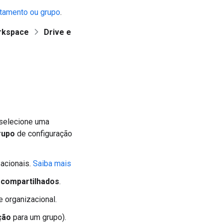
rtamento ou grupo
.
rkspace
Drive e
, selecione uma
rupo
de configuração
acionais.
Saiba mais
 compartilhados
.
 organizacional.
ção
para um grupo).