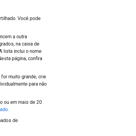
rtilhado. Você pode
ncem a outra
grados, na caixa de
 A lista inclui o nome
Nesta página, confira
for muito grande, crie
ividualmente para não
do ou em mais de 20
hado
.
hados de