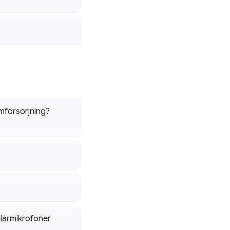
mförsörjning?
alarmikrofoner