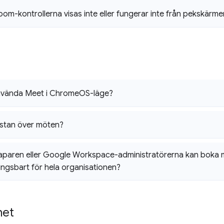
oom-kontrollerna visas inte eller fungerar inte från pekskärme
nvända Meet i Chrome
OS-läge?
listan över möten?
paren eller Google Workspace-administratörerna kan boka m
ngsbart för hela organisationen?
ghet