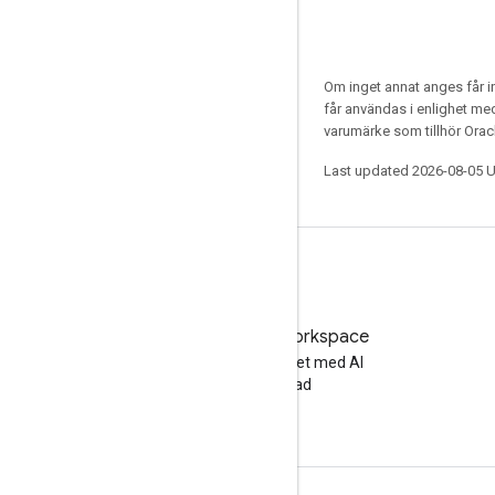
Om inget annat anges får i
får användas i enlighet m
varumärke som tillhör Oracl
Last updated 2026-08-05 
Testa Google Workspace
Öka din produktivitet med AI
utan kostnad