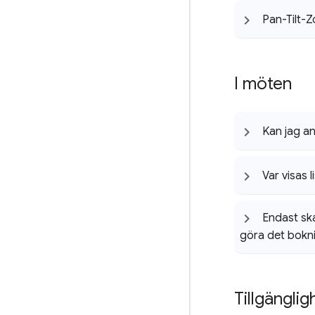
Pan-Tilt-Z
I möten
Kan jag a
Var visas 
Endast ska
göra det bokni
Tillgängli