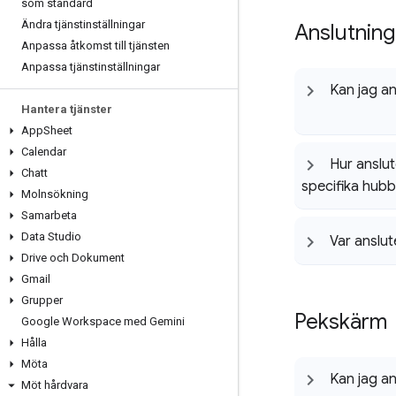
som standard
Ändra tjänstinställningar
Anslutnin
Anpassa åtkomst till tjänsten
Anpassa tjänstinställningar
Kan jag an
Hantera tjänster
App
Sheet
Calendar
Hur anslu
Chatt
specifika hubba
Molnsökning
Samarbeta
Data Studio
Var anslu
Drive och Dokument
Gmail
Grupper
Pekskärm
Google Workspace med Gemini
Hålla
Möta
Kan jag an
Möt hårdvara