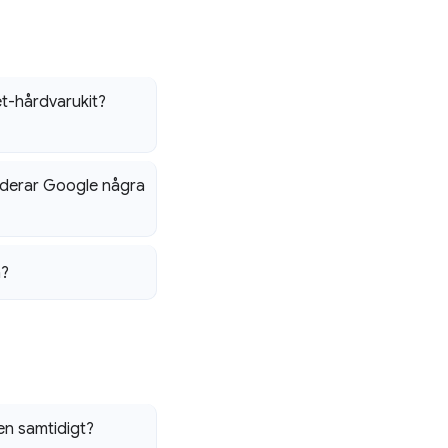
t-hårdvarukit?
nderar Google några
n?
n samtidigt?