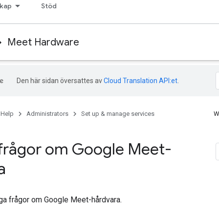
kap
Stöd
Meet Hardware
Den här sidan översattes av
Cloud Translation API:et
.
 Help
Administrators
Set up & manage services
W
 frågor om Google Meet-
a
iga frågor om Google Meet-hårdvara.