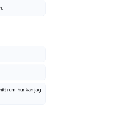
n
.
itt rum
,
hur kan jag