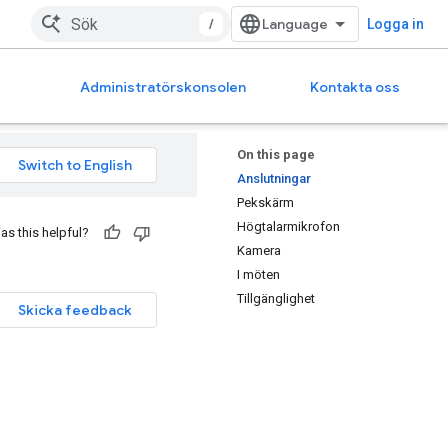
/
Logga in
Administratörskonsolen
Kontakta oss
On this page
Anslutningar
Pekskärm
Högtalarmikrofon
as this helpful?
Kamera
I möten
Tillgänglighet
Skicka feedback