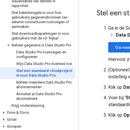
visualisaties van derden in
rapporten
.
Stel een s
Stel beleidsregels in voor hoe
gebruikers gegevensbronnen van
externe connectoren toevoegen of
aanmaken
.
Ga in de 
Stel downloadbeperkingen in voor
Data S
gebruikers met de rol 'Kijker'
.
Beheer gegevens in Data Studio Pro
Ga naar
Data Studio Pro toevoegen en
configureren
Hiervoor z
Wijs Data Studio Pro-licenties toe
.
(Optioneel
Stel een standaard cloudproject
in voor Data Studio Pro
.
instelling 
Beheer meerdere Data Studio Pro-
Klik op
Da
abonnementen
Annuleer je Data Studio Pro-
Voer bij
'S
abonnement
.
standaardl
Krijg ondersteuning
Drive & Docs
Klik op
Op
Gmail
Groepen