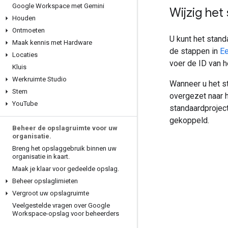
Google Workspace met Gemini
Wijzig het
Houden
Ontmoeten
U kunt het stand
Maak kennis met Hardware
de stappen in
Ee
Locaties
voer de ID van he
Kluis
Werkruimte Studio
Wanneer u het st
Stem
overgezet naar 
You
Tube
standaardproject
gekoppeld.
Beheer de opslagruimte voor uw
organisatie
.
Breng het opslaggebruik binnen uw
organisatie in kaart
.
Maak je klaar voor gedeelde opslag
.
Beheer opslaglimieten
Vergroot uw opslagruimte
Veelgestelde vragen over Google
Workspace-opslag voor beheerders