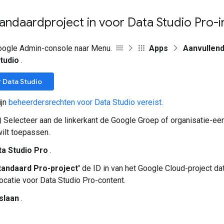
tandaardproject in voor Data Studio Pro-
Google Admin-console naar Menu.
Apps
Aanvullen
tudio
.
 Data Studio
ijn
beheerdersrechten voor Data Studio vereist.
) Selecteer aan de linkerkant de Google Groep of organisatie-e
wilt toepassen.
ta Studio Pro
.
tandaard Pro-project'
de ID in van het Google Cloud-project dat
ocatie voor Data Studio Pro-content.
slaan
.