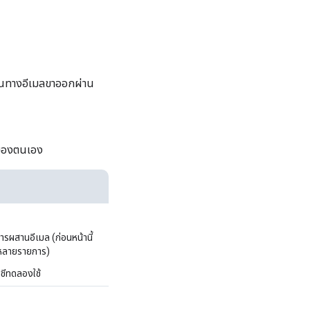
้นทางอีเมลขาออกผ่าน
ของตนเอง
รผสานอีเมล (ก่อนหน้านี้
งหลายรายการ)
ชีทดลองใช้