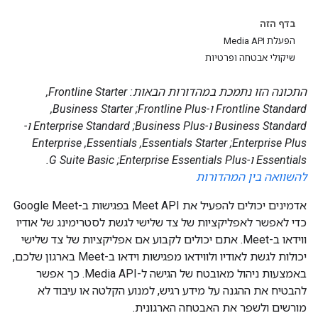
בדף הזה
הפעלת Media API
שיקולי אבטחה ופרטיות
התכונה הזו נתמכת במהדורות הבאות: Frontline Starter,‏
Frontline Standard ו-Frontline Plus;‏ Business Starter,‏
Business Standard ו-Business Plus;‏ Enterprise Standard ו-
Enterprise Plus;‏ Essentials Starter,‏ Essentials,‏ Enterprise
Essentials ו-Enterprise Essentials Plus;‏ G Suite Basic.
להשוואה בין המהדורות
אדמינים יכולים להפעיל את Meet API בפגישות ב-Google Meet
כדי לאפשר לאפליקציות של צד שלישי לגשת לסטרימינג של אודיו
ווידאו ב-Meet. אתם יכולים לקבוע אם אפליקציות של צד שלישי
יכולות לגשת לאודיו ולווידאו מפגישות וידאו ב-Meet בארגון שלכם,
באמצעות ניהול מאובטח של הגישה ל-Media API. כך אפשר
להבטיח את ההגנה על מידע רגיש, למנוע הקלטה או עיבוד לא
מורשים ולשפר את האבטחה הארגונית.