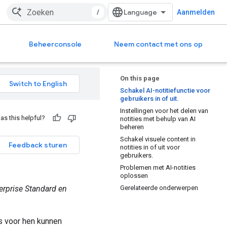
/
Aanmelden
Beheerconsole
Neem contact met ons op
On this page
Schakel AI-notitiefunctie voor
gebruikers in of uit.
Instellingen voor het delen van
as this helpful?
notities met behulp van AI
beheren
Schakel visuele content in
Feedback sturen
notities in of uit voor
gebruikers.
Problemen met AI-notities
oplossen
erprise Standard en
Gerelateerde onderwerpen
es voor hen kunnen