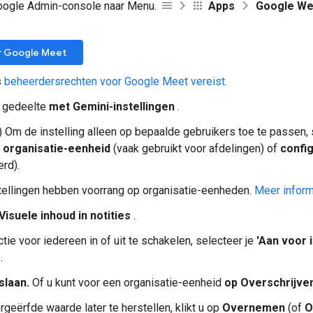
Google Admin-console naar Menu.
Apps
Google We
r Google Meet
s
beheerdersrechten voor Google Meet vereist.
t gedeelte
met Gemini-instellingen
.
) Om de instelling alleen op bepaalde gebruikers toe te passen, 
n
organisatie-eenheid
(vaak gebruikt voor afdelingen) of
confi
rd).
ellingen hebben voorrang op organisatie-eenheden.
Meer inform
Visuele inhoud in notities
.
tie voor iedereen in of uit te schakelen, selecteer je
'Aan voor 
.
slaan.
Of u kunt voor een organisatie-eenheid
op Overschrijve
geërfde waarde later te herstellen, klikt u op
Overnemen
(of
O