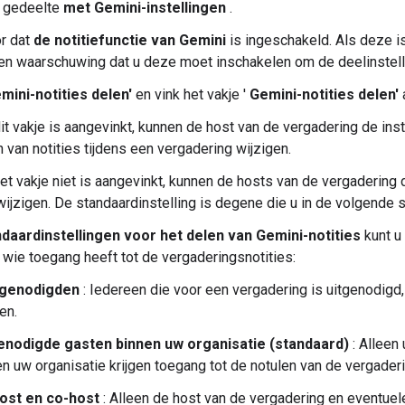
t gedeelte
met Gemini-instellingen
.
r dat
de notitiefunctie van Gemini
is ingeschakeld. Als deze is
en waarschuwing dat u deze moet inschakelen om de deelinstelli
mini-notities delen'
en vink het vakje '
Gemini-notities delen'
a
it vakje is aangevinkt, kunnen de host van de vergadering de inst
 van notities tijdens een vergadering wijzigen.
et vakje niet is aangevinkt, kunnen de hosts van de vergadering 
wijzigen. De standaardinstelling is degene die u in de volgende s
daardinstellingen voor het delen van Gemini-notities
kunt u
 wie toegang heeft tot de vergaderingsnotities:
 genodigden
: Iedereen die voor een vergadering is uitgenodigd, 
en.
enodigde gasten binnen uw organisatie (standaard)
: Alleen
n uw organisatie krijgen toegang tot de notulen van de vergaderi
ost en co-host
: Alleen de host van de vergadering en eventue