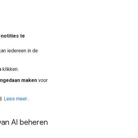
notities te
kan iedereen in de
n
klikken.
ngedaan maken
voor
d.
Lees meer
.
 van AI beheren