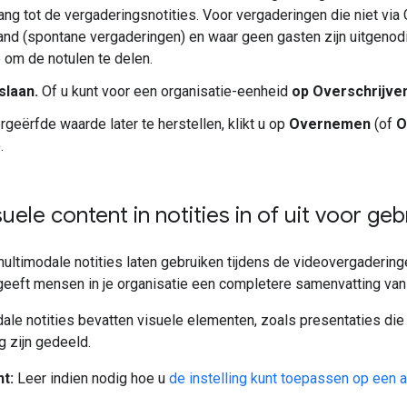
ang tot de vergaderingsnotities. Voor vergaderingen die niet via
and (spontane vergaderingen) en waar geen gasten zijn uitgenodig
 om de notulen te delen.
slaan.
Of u kunt voor een organisatie-eenheid
op Overschrijve
geërfde waarde later te herstellen, klikt u op
Overnemen
(of
O
.
uele content in notities in of uit voor ge
ultimodale notities laten gebruiken tijdens de videovergaderinge
 geeft mensen in je organisatie een completere samenvatting van
le notities bevatten visuele elementen, zoals presentaties die 
 zijn gedeeld.
t:
Leer indien nodig hoe u
de instelling kunt toepassen op een a