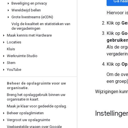
Ga naa
Beveiliging en privacy
Wereldwijd bellen
Hiervoor i
Grote livestreams (e
CDN)
Klik op
Ge
Volg de kwaliteit en statistieken van
de vergaderingen
Klik op
Go
Maak kennis met Hardware
gebruiken
Locaties
Als de org
Kluis
vergadering
Werkruimte Studio
Stem
Klik op
Op
You
Tube
Om de over
een groep)
Beheer de opslagruimte voor uw
organisatie
.
Wijzigingen kun
Breng het opslaggebruik binnen uw
organisatie in kaart
.
Maak je klaar voor gedeelde opslag
.
Instelling
Beheer opslaglimieten
Vergroot uw opslagruimte
Veelgestelde vragen over Google