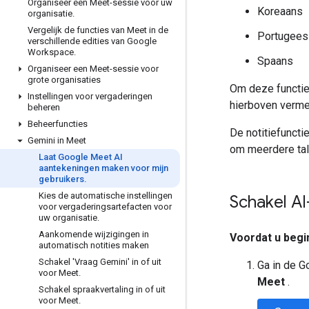
Organiseer een Meet-sessie voor uw
Koreaans
organisatie
.
Vergelijk de functies van Meet in de
Portugees
verschillende edities van Google
Workspace
.
Spaans
Organiseer een Meet-sessie voor
grote organisaties
Om deze functie
Instellingen voor vergaderingen
hierboven verme
beheren
Beheerfuncties
De notitiefuncti
Gemini in Meet
om meerdere tale
Laat Google Meet AI
aantekeningen maken voor mijn
gebruikers
.
Kies de automatische instellingen
Schakel AI
voor vergaderingsartefacten voor
uw organisatie
.
Aankomende wijzigingen in
Voordat u begin
automatisch notities maken
Schakel 'Vraag Gemini' in of uit
Ga in de 
voor Meet
.
Meet
.
Schakel spraakvertaling in of uit
voor Meet
.