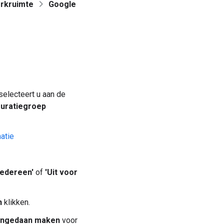
rkruimte
Google
selecteert u aan de
guratiegroep
atie
iedereen'
of
'Uit voor
n
klikken.
ngedaan maken
voor