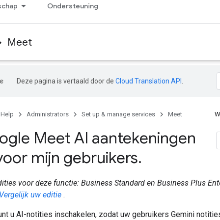
chap
Ondersteuning
Meet
Deze pagina is vertaald door de
Cloud Translation API
.
 Help
Administrators
Set up & manage services
Meet
W
ogle Meet AI aantekeningen
oor mijn gebruikers
.
ties voor deze functie: Business Standard en Business Plus Ent
Vergelijk uw editie
.
nt u AI-notities inschakelen, zodat uw gebruikers Gemini notiti