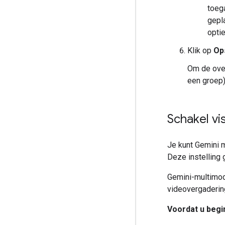
toeg
gepl
optie
Klik op
Op
Om de over
een groep)
Schakel vis
Je kunt Gemini m
Deze instelling
Gemini-multimoda
videovergadering
Voordat u begin