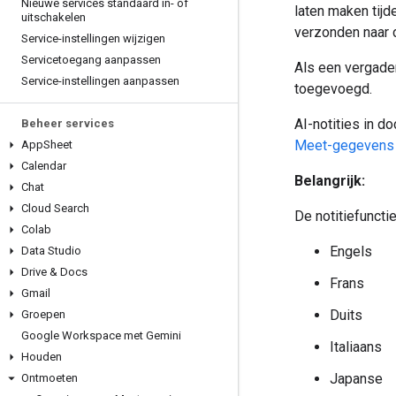
Nieuwe services standaard in- of
laten maken tij
uitschakelen
verzonden naar d
Service-instellingen wijzigen
Servicetoegang aanpassen
Als een vergade
Service-instellingen aanpassen
toegevoegd.
AI-notities in 
Beheer services
Meet-gegevens 
App
Sheet
Calendar
Belangrijk:
Chat
Cloud Search
De notitiefuncti
Colab
Engels
Data Studio
Drive & Docs
Frans
Gmail
Duits
Groepen
Google Workspace met Gemini
Italiaans
Houden
Japanse
Ontmoeten