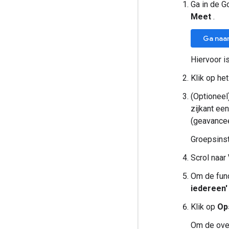
Ga in de 
Meet
.
Ga naa
Hiervoor i
Klik op he
(Optioneel
zijkant ee
(geavancee
Groepsinst
Scrol naar
Om de func
iedereen'
Klik op
Op
Om de over