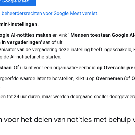
r Google Meet
s
beheerdersrechten voor Google Meet vereist.
mini-instellingen
.
ogle AI-notities maken
en vink '
Mensen toestaan ​​Google AI-
 in vergaderingen'
aan of uit.
anisator van de vergadering deze instelling heeft ingeschakeld, 
 de AI-notitiefunctie starten.
slaan.
Of u kunt voor een organisatie-eenheid
op Overschrijve
geërfde waarde later te herstellen, klikt u op
Overnemen
(of
O
.
nen tot 24 uur duren, maar worden doorgaans sneller doorgevoer
en voor het delen van notities met behulp