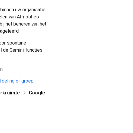
 binnen uw organisatie
len van AI-notities
bij het beheren van het
nageleefd.
voor spontane
el de Gemini-functies
n.
fdeling of groep
.
rkruimte
Google