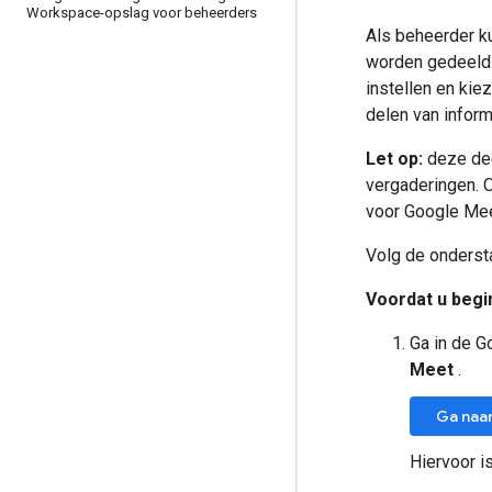
Workspace-opslag voor beheerders
Als beheerder k
worden gedeeld.
instellen en kie
delen van inform
Let op:
deze dee
vergaderingen. O
voor Google Meet
Volg de ondersta
Voordat u begin
Ga in de 
Meet
.
Ga naa
Hiervoor i