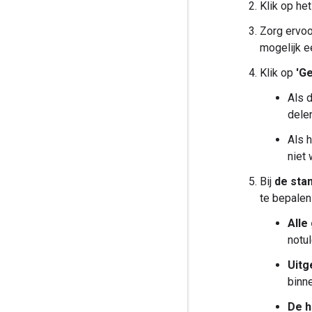
Klik op he
Zorg ervoo
mogelijk e
Klik op
'Ge
Als d
delen
Als h
niet 
Bij
de stan
te bepalen
Alle
notul
Uitg
binne
De h