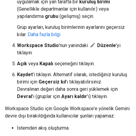
uygulamak için yan tarafta bir
kuruluş birimi
(Genellikle departmanlar için kullanılır.) veya
yapılandırma
grubu
(gelişmiş) seçin.
Grup ayarları, kuruluş birimlerinin ayarlarını geçersiz
kılar.
Daha fazla bilgi
Workspace Studio
'nun yanındaki
Düzenle
'yi
tıklayın.
Açık
veya
Kapalı
seçeneğini tıklayın.
Kaydet
'i tıklayın. Alternatif olarak, istediğiniz kuruluş
birimi için
Geçersiz kıl
'ı tıklayabilirsiniz.
Devralınan değeri daha sonra geri yüklemek için
Devral
'ı (gruplar için
Ayarı kaldır
'ı) tıklayın.
Workspace Studio için Google Workspace'e yönelik Gemini
devre dışı bırakıldığında kullanıcılar şunları yapamaz:
İstemden akış oluşturma