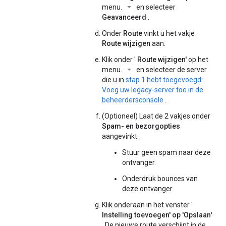
menu.
en selecteer
Geavanceerd
.
Onder
Route
vinkt u het vakje
Route wijzigen
aan.
Klik onder '
Route wijzigen'
op het
menu.
en selecteer de server
die u in
stap 1 hebt toegevoegd:
Voeg uw legacy-server toe in de
beheerdersconsole
.
(Optioneel) Laat de 2 vakjes onder
Spam- en bezorgopties
aangevinkt:
Stuur geen spam naar deze
ontvanger.
Onderdruk bounces van
deze ontvanger
Klik onderaan in het venster '
Instelling toevoegen'
op 'Opslaan'
. De nieuwe route verschijnt in de