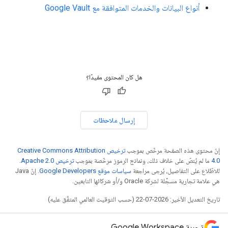
أنواع البيانات والخدمات المتوافقة مع Google Vault
هل كان المحتوى مفيدًا؟
إرسال ملاحظات
إنّ محتوى هذه الصفحة مرخّص بموجب
ترخيص Creative Commons Attribution
4.0‏
ما لم يُنصّ على خلاف ذلك، ونماذج الرموز مرخّصة بموجب
ترخيص Apache 2.0‏
.
للاطّلاع على التفاصيل، يُرجى مراجعة
سياسات موقع Google Developers‏
. إنّ Java
هي علامة تجارية مسجَّلة لشركة Oracle و/أو شركائها التابعين.
تاريخ التعديل الأخير: 2026-07-22 (حسب التوقيت العالمي المتفَّق عليه)
تجربة Google Workspace