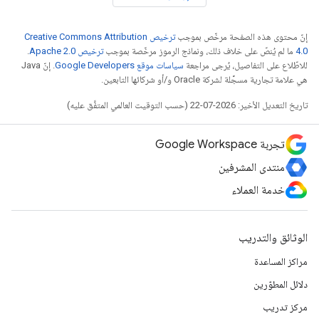
إنّ محتوى هذه الصفحة مرخّص بموجب
ترخيص Creative Commons Attribution
4.0‏
ما لم يُنصّ على خلاف ذلك، ونماذج الرموز مرخّصة بموجب
ترخيص Apache 2.0‏
.
للاطّلاع على التفاصيل، يُرجى مراجعة
سياسات موقع Google Developers‏
. إنّ Java
هي علامة تجارية مسجَّلة لشركة Oracle و/أو شركائها التابعين.
تاريخ التعديل الأخير: 2026-07-22 (حسب التوقيت العالمي المتفَّق عليه)
تجربة Google Workspace
منتدى المشرفين
خدمة العملاء
الوثائق والتدريب
مراكز المساعدة
دلائل المطوّرين
مركز تدريب