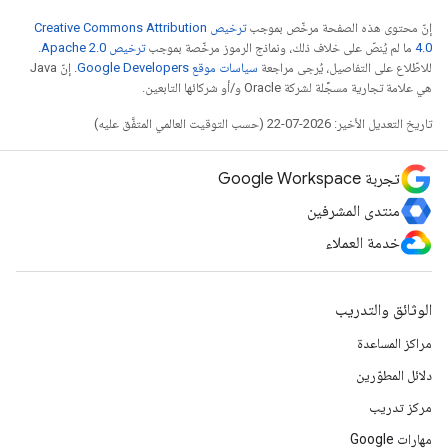
إنّ محتوى هذه الصفحة مرخّص بموجب
ترخيص Creative Commons Attribution
4.0‏
ما لم يُنصّ على خلاف ذلك، ونماذج الرموز مرخّصة بموجب
ترخيص Apache 2.0‏
.
للاطّلاع على التفاصيل، يُرجى مراجعة
سياسات موقع Google Developers‏
. إنّ Java
هي علامة تجارية مسجَّلة لشركة Oracle و/أو شركائها التابعين.
تاريخ التعديل الأخير: 2026-07-22 (حسب التوقيت العالمي المتفَّق عليه)
تجربة Google Workspace
منتدى المشرفين
خدمة العملاء
الوثائق والتدريب
مراكز المساعدة
دلائل المطوّرين
مركز تدريب
مهارات Google