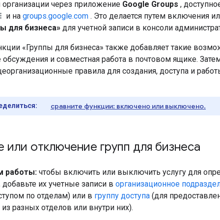
 организации через приложение
Google Groups
, доступно
и на
groups.google.com
. Это делается путем включения 
пы для бизнеса»
для учетной записи в консоли администра
кции «Группы для бизнеса» также добавляет такие возмож
обсуждения и совместная работа в почтовом ящике. Зате
еорганизационные правила для создания, доступа и работы
еделиться:
сравните функции: включено или выключено.
 или отключение групп для бизнеса
м работы:
чтобы включить или выключить услугу для опр
 добавьте их учетные записи в
организационное подразде
ступом по отделам) или в
группу доступа
(для предоставлен
из разных отделов или внутри них).