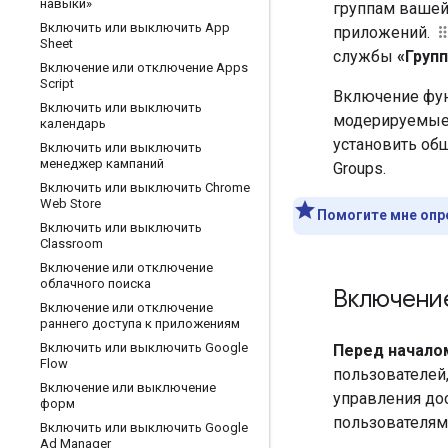
навыки»
группам вашей
Включить или выключить App
приложений.
Sheet
службы
«Груп
Включение или отключение Apps
Script
Включение фун
Включить или выключить
модерируемые 
календарь
установить общ
Включить или выключить
менеджер кампаний
Groups.
Включить или выключить Chrome
Web Store
Помогите мне опр
Включить или выключить
Classroom
Включение или отключение
облачного поиска
Включение
Включение или отключение
раннего доступа к приложениям
Включить или выключить Google
Перед начало
Flow
пользователей,
Включение или выключение
управления до
форм
пользователям 
Включить или выключить Google
Ad Manager