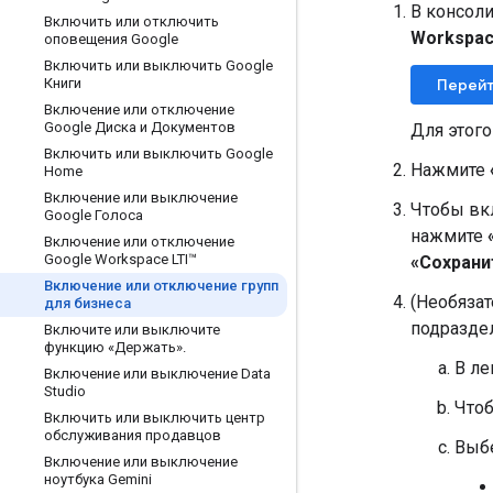
В консоли
Включить или отключить
Workspa
оповещения Google
Включить или выключить Google
Книги
Перейт
Включение или отключение
Google Диска и Документов
Для этог
Включить или выключить Google
Нажмите
Home
Включение или выключение
Чтобы вк
Google Голоса
нажмите
Включение или отключение
Google Workspace LTI™
«Сохрани
Включение или отключение групп
(Необяза
для бизнеса
подразде
Включите или выключите
функцию «Держать»
.
В ле
Включение или выключение Data
Studio
Чтоб
Включить или выключить центр
обслуживания продавцов
Выбе
Включение или выключение
ноутбука Gemini