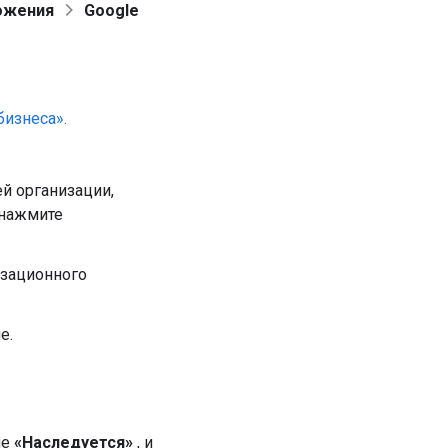
ожения
Google
бизнеса».
й организации,
 нажмите
изационного
е.
ие
«Наследуется»
, и