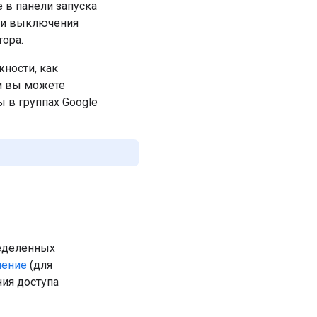
е в панели запуска
или выключения
тора.
ности, как
м вы можете
 в группах Google
еделенных
ление
(для
ия доступа