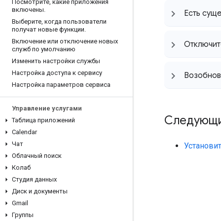
Посмотрите
,
какие приложения
включены
.
Есть суще
Выберите
,
когда пользователи
получат новые функции
.
Включение или отключение новых
Отключит
служб по умолчанию
Изменить настройки службы
Настройка доступа к сервису
Возобнови
Настройка параметров сервиса
Управление услугами
Следующи
Таблица приложений
Calendar
Чат
Установи
Облачный поиск
Колаб
Студия данных
Диск и документы
Gmail
Группы