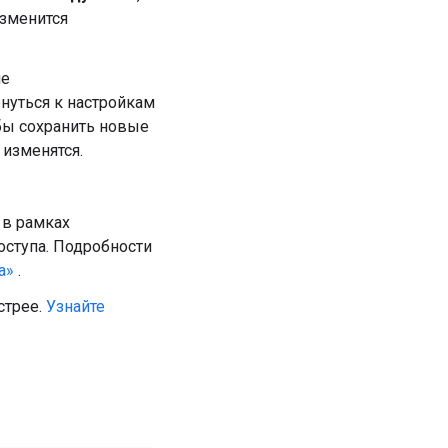
изменится
ие
рнуться к настройкам
бы сохранить новые
 изменятся.
 в рамках
оступа. Подробности
а»
.
стрее.
Узнайте