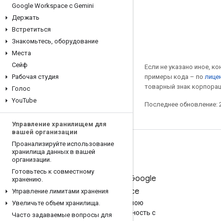
Google Workspace с Gemini
Держать
Встретиться
Знакомьтесь
,
оборудование
Места
Сейф
Если не указано иное, к
Рабочая студия
примеры кода – по
лицен
товарный знак корпорац
Голос
You
Tube
Последнее обновление: 2
Управление хранилищем для
вашей организации
Проанализируйте использование
хранилища данных в вашей
организации
.
Готовьтесь к совместному
Попробуйте Google
хранению
.
Workspace
Управление лимитами хранения
Повысьте свою
Увеличьте объем хранилища
.
производительность с
Часто задаваемые вопросы для