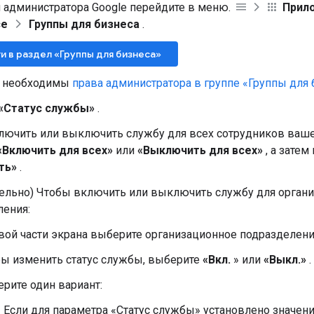
 администратора Google перейдите в меню.
Прил
ce
Группы для бизнеса
.
и в раздел «Группы для бизнеса»
о необходимы
права администратора в группе «Группы для 
«Статус службы»
.
лючить или выключить службу для всех сотрудников ваше
«Включить для всех»
или
«Выключить для всех»
, а затем
ть»
.
тельно) Чтобы включить или выключить службу для орган
ления:
вой части экрана выберите организационное подразделени
ы изменить статус службы, выберите
«Вкл.
» или
«Выкл.»
.
рите один вариант:
Если для параметра «Статус службы» установлено значен