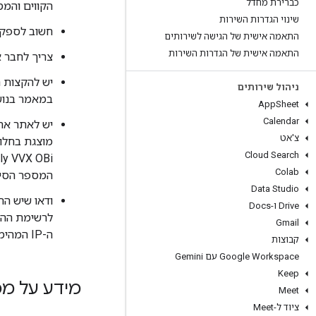
כברירת מחדל
הקווים והמ
שינוי הגדרות השירות
חשוב לספק ח
התאמה אישית של הגישה לשירותים
התאמה אישית של הגדרות השירות
צריך לחבר א
ניהול שירותים
במאמר בנו
App
Sheet
Calendar
צ'אט
מוצגת בחלונ
Cloud Search
Colab
המספר הסידו
Data Studio
‫Drive ו-Docs
לרשימת ההי
Gmail
ה-IP המהימנות.
קבוצות
‫Google Workspace עם Gemini
Keep
מידע על מכ
Meet
ציוד ל-Meet