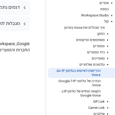
אתרים
דגמים נתמכי
כספת
Workspace Studio
קול
מגבלות למ
איך מנהלים את Voice בארגון
התקן
משתמשים ומיקומים
מספרים
החברות והמוצרים
ניוד מספרים
מאפיינים
טלפונים שולחניים
הדרישות לשימוש בטלפון IP עם
Voice
הגדרה של טלפוני IP ל-Google
Voice
הקצאה מחדש של טלפון IP ב-
Google Voice
SIP Link
Carrier Link
שילובים