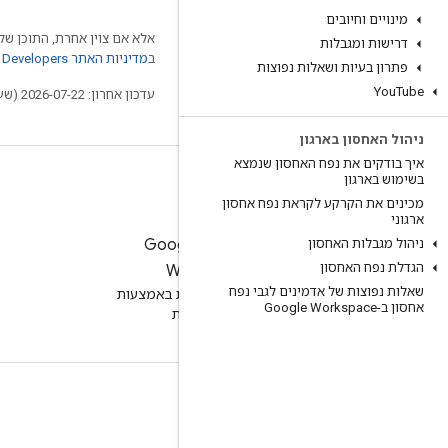
מינויים וחיובים
אלא אם צוין אחרת, התוכן של 
דרישות ומגבלות
ב
מדיניות האתר Google Developers‏
פתרון בעיות ושאלות נפוצות
You
Tube
עדכון אחרון: 2026-07-22 (שעון UTC).
ניהול האחסון בארגון
איך בודקים את נפח האחסון שנמצא
בשימוש בארגון
מכינים את הקרקע לקראת נפח אחסון
ארגוני
לניסיון של Google
ניהול מגבלות האחסון
הגדלת נפח האחסון
Workspace
שאלות נפוצות של אדמינים לגבי נפח
שיפור הפרודוקטיביות באמצעות
אחסון ב-Google Workspace
AI ללא עלות
תיעוד והדרכה
מרכזי העזרה