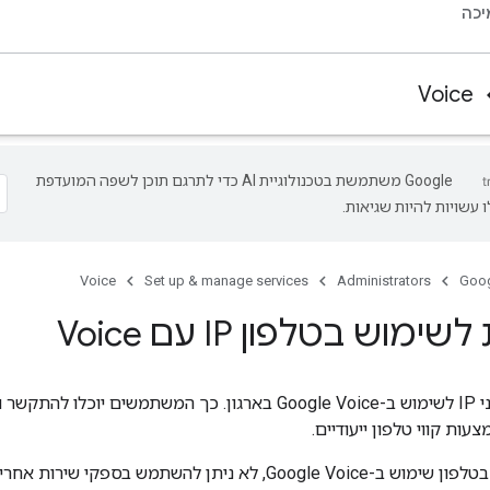
כה
Voice
‫Google משתמשת בטכנולוגיית AI כדי לתרגם תוכן לשפה המועדפת
 עשויות להיות שגיאות.
Voice
Set up & manage services
Administrators
Goog
מוש בטלפון IP עם Voice
כדאי להגדיר טלפוני IP לשימוש ב-Google Voice בארגון. כך המשתמש
עות קווי טלפון ייעודיים.
כשמגדירים בטלפון שימוש ב-Google Voice, לא ניתן להשתמש בספקי שי