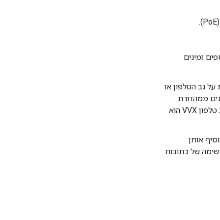
נוספים זמינים
. הכתובת מודפסת על גב הטלפון או
נים ממהדורת
Poly VVX OBi, תוכלו להשתמש במספר הסידורי ככתובת MAC. המספר היחיד בגב טלפון VVX הוא
 אם לא, תצטרכו להוסיף אותן
שימה של כתובות