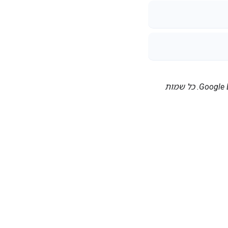
Google‏, Google Workspace וסימנים וסמלי לוגו קשורים הם סימנים מסחריים של Google LLC. כל שמות