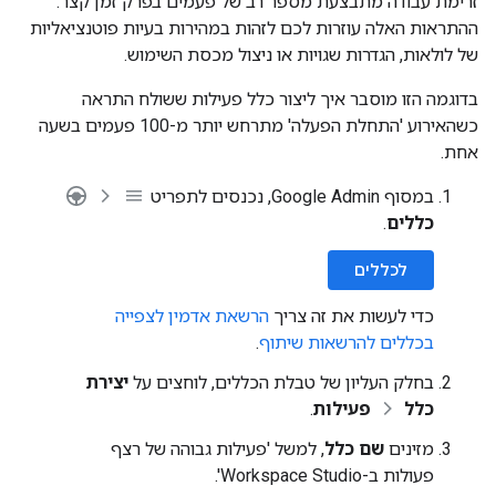
זרימת עבודה מתבצעת מספר רב של פעמים בפרק זמן קצר.
ההתראות האלה עוזרות לכם לזהות במהירות בעיות פוטנציאליות
של לולאות, הגדרות שגויות או ניצול מכסת השימוש.
בדוגמה הזו מוסבר איך ליצור כלל פעילות ששולח התראה
כשהאירוע 'התחלת הפעלה' מתרחש יותר מ-100 פעמים בשעה
אחת.
במסוף Google Admin, נכנסים לתפריט
כללים
.
לכללים
כדי לעשות את זה צריך
הרשאת אדמין לצפייה
בכללים להרשאות שיתוף
.
בחלק העליון של טבלת הכללים, לוחצים על
יצירת
כלל
פעילות
.
מזינים
שם כלל
, למשל 'פעילות גבוהה של רצף
פעולות ב-Workspace Studio'.