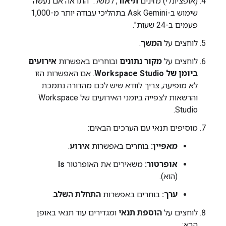
(אופציונלי) מזינים
תיאור
, למשל: "התראה אם נעשה
שימוש ב-Ask Gemini בתהליכי עבודה יותר מ-1,000
פעמים ב-24 שעות".
לוחצים על
המשך
.
לוחצים על
מקור נתונים
ובוחרים באפשרות
אירועים
ביומן של Workspace Studio
. אם האפשרות הזו
לא מופיעה, צריך לוודא שיש לכם מהדורה נתמכת
והרשאות לצפייה ביומני האירועים של Workspace
Studio.
מוסיפים תנאי עם הערכים הבאים:
מאפיין:
בוחרים באפשרות
אירוע
.
אופרטור:
משאירים את האופרטור
Is
(הוא).
ערך:
בוחרים באפשרות
התחלת השלב
.
לוחצים על
הוספת תנאי
ומגדירים עוד תנאי באופן
הבא: