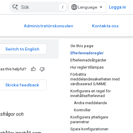
/
Logga in
Administratörskonsolen
Kontakta oss
On this page
Efterlevnadsregler
Efterlevnadsåtgärder
Hur regler tillämpas
as this helpful?
Förbättra
meddelandesäkerheten med
värdbaserad S/MIME
Skicka feedback
Konfigurera en regel för
innehållsefterlevnad
Ändra meddelande
Kontroller
etsfrågor och
Konfigurera ytterligare
parametrar
Spara konfigurationen