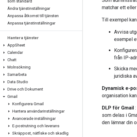
Som administratö
som standard
matchar ett eller
Ändra tjänstinställningar
Anpassa åtkomst till tjänsten
Till exempel kan
Anpassa tjänstinställningar
Avvisa utg
Hantera tjänster
exempel et
App
Sheet
Konfigurer
Calendar
från IP-adr
Chatt
Molnsökning
Skicka med
Samarbeta
juridiska a
Data Studio
Dynamisk e-pos
Drive och Dokument
organisation ka
Gmail
Konfigurera Gmail
DLP för Gmail
:
Hantera användarinställningar
som delas i Gmai
Avancerade inställningar
den lämnar din o
E-postrutning och leverans
Skräppost
,
nätfiske och skadlig