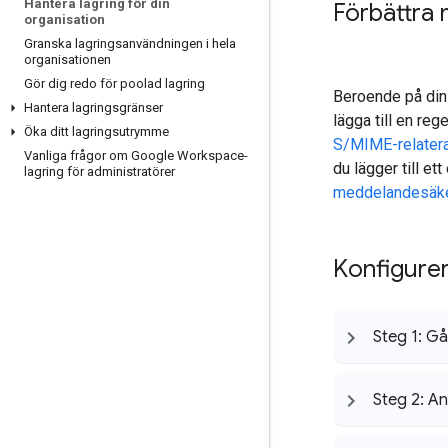
Hantera lagring för din
Förbättra
organisation
Granska lagringsanvändningen i hela
organisationen
Gör dig redo för poolad lagring
Beroende på din
Hantera lagringsgränser
lägga till en r
Öka ditt lagringsutrymme
S/MIME-relatera
Vanliga frågor om Google Workspace-
du lägger till et
lagring för administratörer
meddelandesäk
Konfigurer
Steg 1: Gå 
Steg 2: A