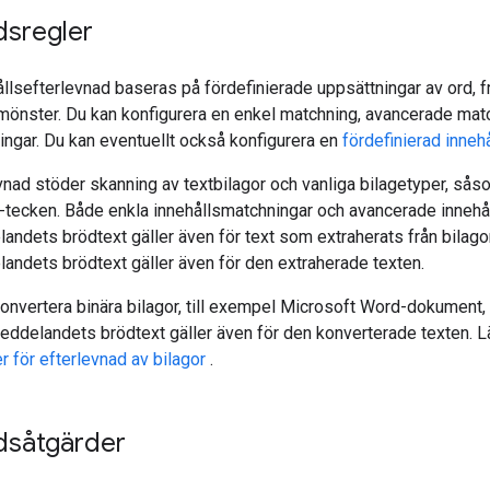
dsregler
ållsefterlevnad baseras på fördefinierade uppsättningar av ord, f
mönster. Du kan konfigurera en enkel matchning, avancerade mat
ngar. Du kan eventuellt också konfigurera en
fördefinierad inneh
vnad stöder skanning av textbilagor och vanliga bilagetyper, såsom
-tecken. Både enkla innehållsmatchningar och avancerade inneh
landets brödtext gäller även för text som extraherats från bilagor
landets brödtext gäller även för den extraherade texten.
nvertera binära bilagor, till exempel Microsoft Word-dokument, til
meddelandets brödtext gäller även för den konverterade texten.
r för efterlevnad av bilagor
.
dsåtgärder