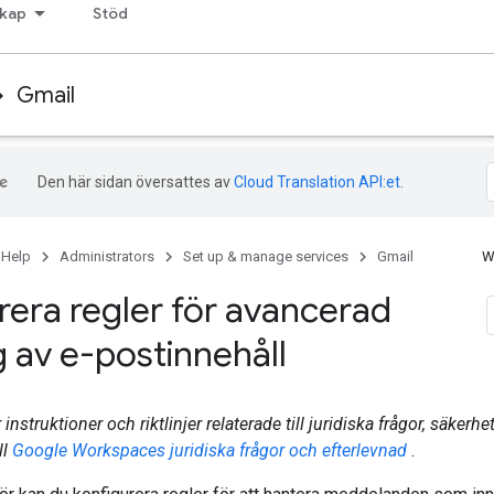
kap
Stöd
Gmail
Den här sidan översattes av
Cloud Translation API:et
.
 Help
Administrators
Set up & manage services
Gmail
W
rera regler för avancerad
ng av e-postinnehåll
 instruktioner och riktlinjer relaterade till juridiska frågor, säkerh
ll
Google Workspaces juridiska frågor och efterlevnad
.