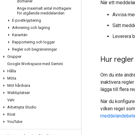
domäner
När ett meddelan
Ange maximalt antal mottagare
för utgående meddelanden
Avvisa me
E-postkryptering
Sätt medde
Arkivering och lagring
Karantän
Leverera 
Rapportering och loggar
Regler och begränsningar
Grupper
Hur regler
Google Workspace med Gemini
Hålla
Om du inte ändra
Möta
inaktivera regle
Möt hårdvara
lägga till flera r
Webbplatser
Valv
När du konfigure
Arbetsyta Studio
vilken regel som
Röst
meddelandebet
You
Tube