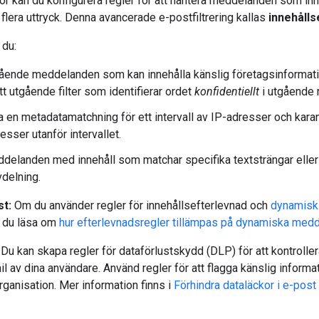
r kan du konfigurera regler för att hantera meddelanden som inn
 flera uttryck. Denna avancerade e-postfiltrering kallas
innehålls
 du:
ående meddelanden som kan innehålla känslig företagsinformation
t utgående filter som identifierar ordet
konfidentiellt
i utgående
a en metadatamatchning för ett intervall av IP-adresser och ka
esser utanför intervallet.
delanden med innehåll som matchar specifika textsträngar eller 
vdelning.
t:
Om du använder regler för innehållsefterlevnad och
dynamisk
n du läsa om
hur efterlevnadsregler tillämpas på dynamiska med
 Du kan skapa regler för dataförlustskydd (DLP) för att kontroller
l av dina användare. Använd regler för att flagga känslig informat
rganisation. Mer information finns i
Förhindra dataläckor i e-post