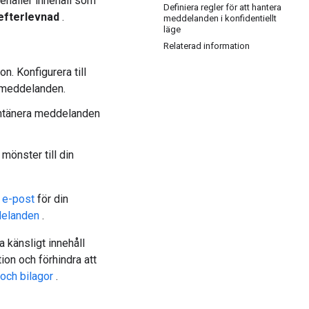
ehåller innehåll som
Definiera regler för att hantera
efterlevnad
.
meddelanden i konfidentiellt
läge
Relaterad information
. Konfigurera till
 meddelanden.
rantänera meddelanden
mönster till din
 e-post
för din
delanden
.
a känsligt innehåll
ion och förhindra att
 och bilagor
.