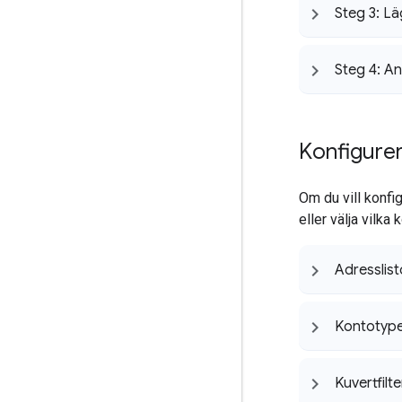
Steg 3: Läg
Steg 4: A
Konfigurer
Om du vill konfig
eller välja vilka
Adresslist
Kontotyper
Kuvertfilte