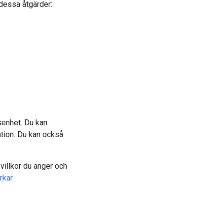
dessa åtgärder:
nsenhet. Du kan
ation. Du kan också
villkor du anger och
rkar