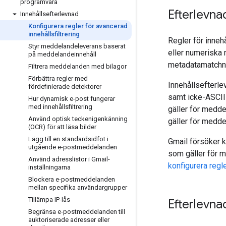
programvara
Efterlevna
Innehållsefterlevnad
Konfigurera regler för avancerad
innehållsfiltrering
Regler för inneh
Styr meddelandeleverans baserat
eller numeriska 
på meddelandeinnehåll
metadatamatchni
Filtrera meddelanden med bilagor
Förbättra regler med
Innehållsefterle
fördefinierade detektorer
samt icke-ASCII
Hur dynamisk e-post fungerar
med innehållsfiltrering
gäller för medde
Använd optisk teckenigenkänning
gäller för medde
(OCR) för att läsa bilder
Lägg till en standardsidfot i
Gmail försöker ko
utgående e-postmeddelanden
som gäller för 
Använd adresslistor i Gmail-
konfigurera regle
inställningarna
Blockera e-postmeddelanden
mellan specifika användargrupper
Tillämpa IP-lås
Efterlevna
Begränsa e-postmeddelanden till
auktoriserade adresser eller