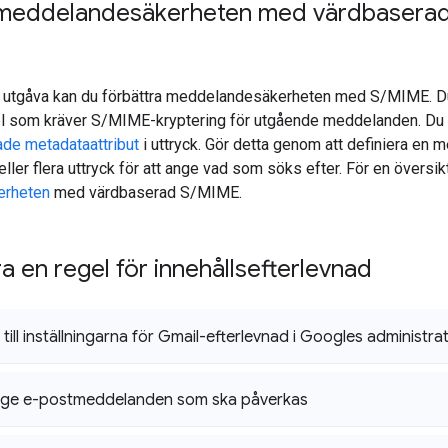
 meddelandesäkerheten med värdbaserad
 utgåva kan du förbättra meddelandesäkerheten med S/MIME. Du
egel som kräver S/MIME-kryptering för utgående meddelanden. Du
de metadataattribut
i uttryck. Gör detta genom att definiera en 
t eller flera uttryck för att ange vad som söks efter. För en översik
erheten
med värdbaserad S/MIME.
a en regel för innehållsefterlevnad
till inställningarna för Gmail-efterlevnad i Googles administr
nge e-postmeddelanden som ska påverkas