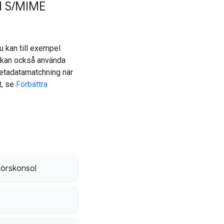
 S
/
MIME
 kan till exempel
 kan också använda
metadatamatchning när
t, se
Förbättra
atörskonsol