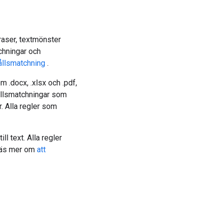
raser, textmönster
chningar och
ållsmatchning
.
 .docx, .xlsx och .pdf,
ållsmatchningar som
. Alla regler som
l text. Alla regler
 Läs mer om
att