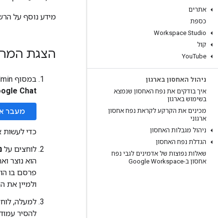
אתרים
מידע נוסף על הרשאות ב-roups API
כספת
Workspace Studio
קול
הצגת המרח
You
Tube
במסוף Google Admin, נכנסים לתפריט
ניהול האחסון בארגון
ogle Chat
איך בודקים את נפח האחסון שנמצא
בשימוש בארגון
מכינים את הקרקע לקראת נפח אחסון
מעבר אל le Chat
ארגוני
ניהול מגבלות האחסון
כדי לעשות 
הגדלת נפח האחסון
לוחצים על
נ
שאלות נפוצות של אדמינים לגבי נפח
הוא נוצר וא
אחסון ב-Google Workspace
פרסם בו הו
ולמיין את ה
למעלה, לוחצ
להסיר עמודו