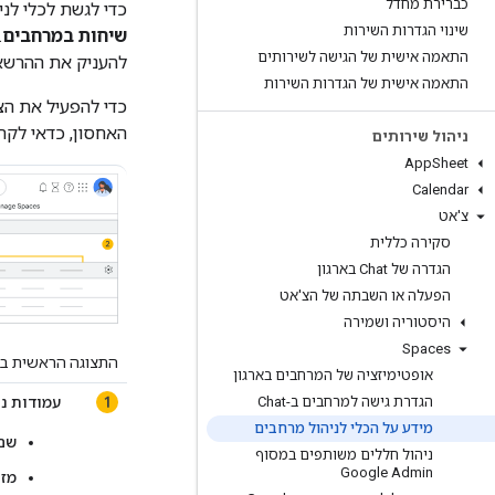
כברירת מחדל
כדי לגשת לכלי לניהול מרחבים, צ
שינוי הגדרות השירות
שיחות במרחבים
.
התאמה אישית של הגישה לשירותים
להעניק את ההרש
התאמה אישית של הגדרות השירות
כדי להפעיל את הצ
האחסון, כדאי לק
ניהול שירותים
App
Sheet
Calendar
צ'אט
סקירה כללית
הגדרה של Chat בארגון
הפעלה או השבתה של הצ'אט
היסטוריה ושמירה
Spaces
התצוגה הראשית בכ
אופטימיזציה של המרחבים בארגון
הגדרת גישה למרחבים ב-Chat
עמודות נ
מידע על הכלי לניהול מרחבים
שם
ניהול חללים משותפים במסוף
Google Admin
מז