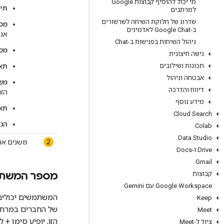
מי יכול להוסיף קבוצות Google
תיא
למרחבים
שדרוג של חלוקת השיחה לשרשורים
מס
ב-Google Chat לאדמינים
אנש
ניהול השיחות בפגישות ב-Chat
מס
גישה חיצונית
תכונות ושילובים
תאר
אבטחה וניהול
משת
דיווח והדרכה
הזו
מידע נוסף
תאר
Cloud Search
הגד
Colab
Data Studio
משנים א
‫Drive ו-Docs
Gmail
קבוצות
מספר המשתת
‫Google Workspace עם Gemini
המשתמשים יכולים
Keep
של החברים במרחב
Meet
הזו, יופיע סימן +
ציוד ל-Meet