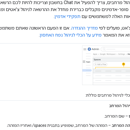
ריך להפעיל את Chat בחשבון וצריכות להיות לכם הרשאות
 סופר-אדמינים מקבלים כברירת מחדל את ההרשאה לניהול צ'אטים ומרח
אות האלה למשתמשים עם
תפקידי אדמין
.
'אט, פועלים לפי
מדריך ההגדרה
. אם זו הפעם הראשונה שאתם משתמשים
רוא את המאמר
מידע על הכלי לניהול נפח האחסון
.
לי לניהול מרחבים כוללת:
יהול המרחב
– שם המרחב.
הה המרחב
– המזהה של המרחב, שמופיע בתבנית
spaces/
ואחריו המזהה.