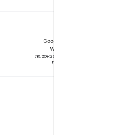
לניסיון של Google
Workspace
שיפור הפרודוקטיביות באמצעות
AI ללא עלות
תיעוד והדרכה
מרכזי העזרה
מדריכים למפתחים
מרכז למידה
Google Skills